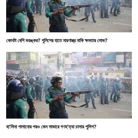
কোনটা বেশি ভয়ঙ্কর? পুলিশের হাতে মারণাস্ত্র নাকি ক্ষমতার লোভ?
হা’সিনা পালানোর পরও কেন সাভারে গণহ’ত্যা চালায় পুলিশ?