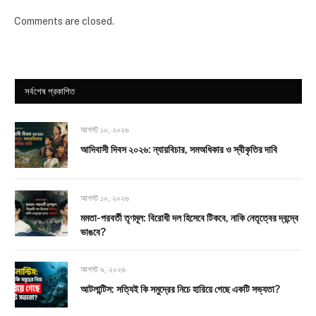
Comments are closed.
সর্বশেষ প্রকাশিত
আগস্ট ১০, ২০২৬
আদিবাসী দিবস ২০২৬: ন্যায়বিচার, সমঅধিকার ও স্বীকৃতির দাবি
আগস্ট ১০, ২০২৬
মমতা-পরবর্তী তৃণমূল: বিরোধী দল হিসেবে টিকবে, নাকি নেতৃত্বের দ্বন্দ্বে
ভাঙবে?
আগস্ট ৯, ২০২৬
আটলান্টিস: সত্যিই কি সমুদ্রের নিচে হারিয়ে গেছে একটি সভ্যতা?