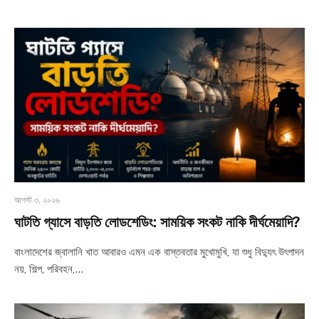
আগস্ট ৩, ২০২৬
ঘাটতি গ্যাসে বাড়তি লোডশেডিং: সাময়িক সংকট নাকি দীর্ঘমেয়াদি?
বাংলাদেশের জ্বালানি খাত আবারও এমন এক বাস্তবতার মুখোমুখি, যা শুধু বিদ্যুৎ উৎপাদন
নয়, শিল্প, পরিবহন,…