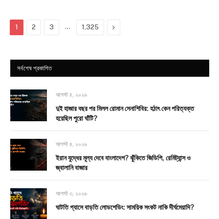
…
Next
1
2
3
1,325
সর্বশেষ প্রকাশিত
আগস্ট ৪, ২০২৬
দুই হাজার বছর পর মিলল রোমান সেনাশিবির: হঠাৎ কেন পরিত্যক্ত
হয়েছিল পুরো ঘাঁটি?
আগস্ট ৪, ২০২৬
ইরান যুদ্ধের মূল্য দেবে বাংলাদেশ? ঝুঁকিতে জিডিপি, রেমিট্যান্স ও
জ্বালানি বাজার
আগস্ট ৩, ২০২৬
ঘাটতি গ্যাসে বাড়তি লোডশেডিং: সাময়িক সংকট নাকি দীর্ঘমেয়াদি?