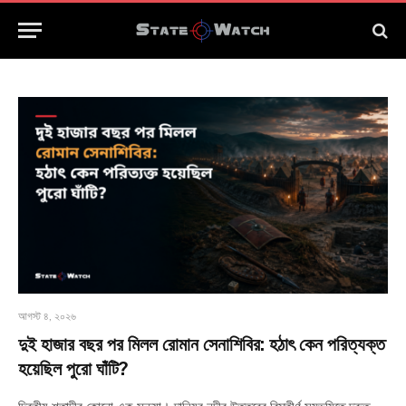
আগস্ট ৪, ২০২৬
দুই হাজার বছর পর মিলল রোমান সেনাশিবির: হঠাৎ কেন পরিত্যক্ত
হয়েছিল পুরো ঘাঁটি?