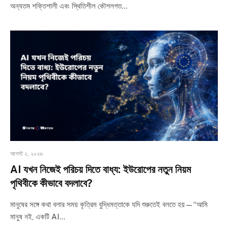
অন্যতম শক্তিশালী এবং স্থিতিশীল কৌশলগত…
আগস্ট ২, ২০২৬
AI যখন নিজেই পরিচয় দিতে বাধ্য: ইউরোপের নতুন নিয়ম
পৃথিবীকে কীভাবে বদলাবে?
মানুষের সঙ্গে কথা বলার সময় কৃত্রিম বুদ্ধিমত্তাকে যদি শুরুতেই বলতে হয়—“আমি
মানুষ নই, একটি AI…