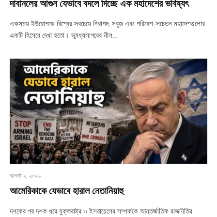
দাবানলের আগুন যেভাবে বদলে দিচ্ছে এক মহাদেশের ভবিষ্যৎ
একসময় ইউরোপকে বিশ্বের সবচেয়ে নিরাপদ, সবুজ এবং পরিবেশ-সচেতন মহাদেশগুলোর
একটি হিসেবে দেখা হতো। ভূমধ্যসাগরের নীল…
আগস্ট ২, ২০২৬
আমেরিকাকে যেভাবে হারাল নেতানিয়াহু
দশকের পর দশক ধরে যুক্তরাষ্ট্র ও ইসরায়েলের সম্পর্ককে আন্তর্জাতিক রাজনীতির