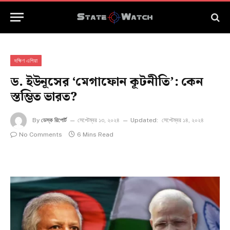
দক্ষিণ এশিয়া
ড. ইউনূসের ‘মেগাফোন কূটনীতি’: কেন
স্তম্ভিত ভারত?
By
ডেস্ক রিপোর্ট
সেপ্টেম্বর ১৩, ২০২৪
Updated:
সেপ্টেম্বর ১৪, ২০২৪
No Comments
6 Mins Read