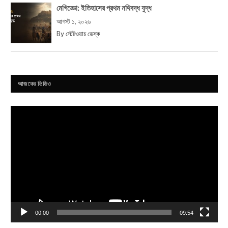
মেগিড্ডো: ইতিহাসের প্রথম নথিবদ্ধ যুদ্ধ
আগস্ট ১, ২০২৬
By
স্টেটওয়াচ ডেস্ক
আজকের ভিডিও
Video
Player
00:00
09:54