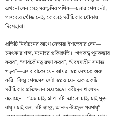
এখনো যেন সেই মরুভূমির পথিক—চলার শেষ নেই,
গন্তব্যের খোঁজ নেই, কেবলই মরীচিকার ধোঁকায়
দিশেহারা।
প্রতিটি নির্বাচনের আগে নেতারা ইশতেহার দেন—
চমৎকার শব্দ, মনোহর প্রতিশ্রুতি। “গণতন্ত্র পুনরুদ্ধার
করব”, “সার্বভৌমত্ব রক্ষা করব”, “বৈষম্যহীন সমাজ
গড়ব”—এসব বাক্যে যেন আমরা স্বপ্ন দেখতে শুরু
করি। কিন্তু শেষমেশ সেই স্বপ্নও যেন এক একটি
মরীচিকার প্রতিফলন হয়ে ওঠে। রবীন্দ্রনাথ যেমন
বলেছেন—“অন্ন চাই, প্রাণ চাই, আলো চাই, চাই মুক্ত
বায়ু,/ চাই বল, চাই স্বাস্থ্য, আনন্দ-উজ্জ্বল পরমায়ু”—