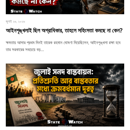
জুলাই ২৬, ২০২৬
আইনশৃঙ্খলাই ছিল অগ্রাধিকার, তাহলে সহিংসতা কমছে না কেন?
ক্ষমতায় আসার প্রথম দিনই তারেক রহমান ঘোষণা দিয়েছিলেন, আইনশৃঙ্খলা রক্ষা হবে
তার সরকারের সবচেয়ে বড়…