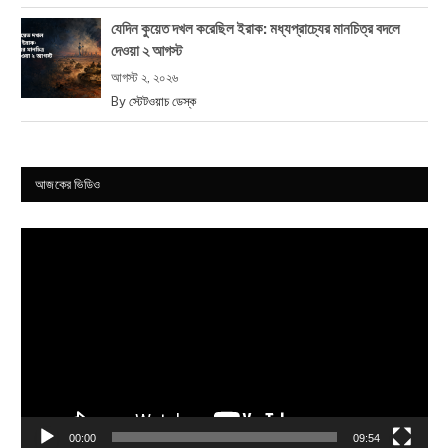
যেদিন কুয়েত দখল করেছিল ইরাক: মধ্যপ্রাচ্যের মানচিত্র বদলে
দেওয়া ২ আগস্ট
আগস্ট ২, ২০২৬
By
স্টেটওয়াচ ডেস্ক
আজকের ভিডিও
Video
Player
00:00
09:54