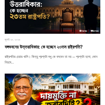
জুলাই ২৮, ২০২৬
বঙ্গভবনের উত্তরাধিকার: কে হচ্ছেন ২৩তম রাষ্ট্রপতি?
রাষ্ট্রপতির চেয়ার খালি। কিন্তু প্রশ্নটা শুধু কে বসবেন তা নয় — প্রশ্নটা হলো, কোন
নিয়মে…