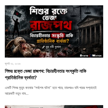
জুলাই ৩১, ২০২৬
শিশুর রক্তে ভেজা রাজপথ: বিচারহীনতার সংস্কৃতি নাকি
প্রাতিষ্ঠানিক ব্যর্থতা?
একটি শিশুর মৃত্যু কতবার “সর্বশেষ ঘটনা” হতে পারে, তারপরও যদি পরের সপ্তাহেই
আরেকটি নতুন নাম…