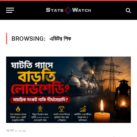
BROWSING:
এডিটর পিক
আগস্ট ৩, ২০২৬