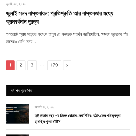
জুলাই ২৫, ২০২৬
জুলাই সনদ বাস্তবায়ন: প্রতিশ্রুতি আর বাস্তবতার মধ্যে
ক্রমবর্ধমান দূরত্ব
গণভোটে প্রায় সত্তর শতাংশ মানুষ যে সনদকে সমর্থন জানিয়েছিল, ক্ষমতা গ্রহণের পাঁচ
মাসেরও বেশি সময়…
…
Next
1
2
3
179
সর্বশেষ প্রকাশিত
আগস্ট ৪, ২০২৬
দুই হাজার বছর পর মিলল রোমান সেনাশিবির: হঠাৎ কেন পরিত্যক্ত
হয়েছিল পুরো ঘাঁটি?