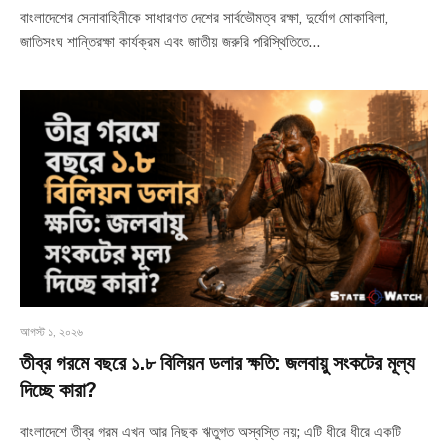
বাংলাদেশের সেনাবাহিনীকে সাধারণত দেশের সার্বভৌমত্ব রক্ষা, দুর্যোগ মোকাবিলা,
জাতিসংঘ শান্তিরক্ষা কার্যক্রম এবং জাতীয় জরুরি পরিস্থিতিতে…
আগস্ট ১, ২০২৬
তীব্র গরমে বছরে ১.৮ বিলিয়ন ডলার ক্ষতি: জলবায়ু সংকটের মূল্য
দিচ্ছে কারা?
বাংলাদেশে তীব্র গরম এখন আর নিছক ঋতুগত অস্বস্তি নয়; এটি ধীরে ধীরে একটি