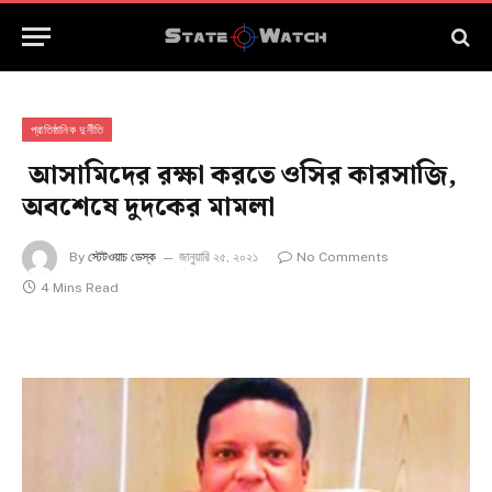
প্রাতিষ্ঠানিক দুর্নীতি
আসামিদের রক্ষা করতে ওসির কারসাজি,
অবশেষে দুদকের মামলা
By
স্টেটওয়াচ ডেস্ক
জানুয়ারি ২৫, ২০২১
No Comments
4 Mins Read