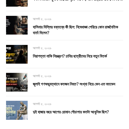
আগস্ট ৫, ২০২৬
হাসিনার দিল্লির বক্তব্যে কী ছিল: নিষেধাজ্ঞা পেরিয়ে কোন রাজনৈতিক
বার্তা দিলেন?
আগস্ট ৫, ২০২৬
নিরাপত্তা নাকি নিয়ন্ত্রণ? ঢাবির ছাত্রীদের নিয়ে নতুন বিতর্ক
আগস্ট ৫, ২০২৬
জুলাই গণঅভ্যুত্থানে কতজন নিহত? সংখ্যা নিয়ে কেন এত মতভেদ
আগস্ট ৫, ২০২৬
দুই হাজার বছর আগের রোমান শৌচাগার কতটা আধুনিক ছিল?