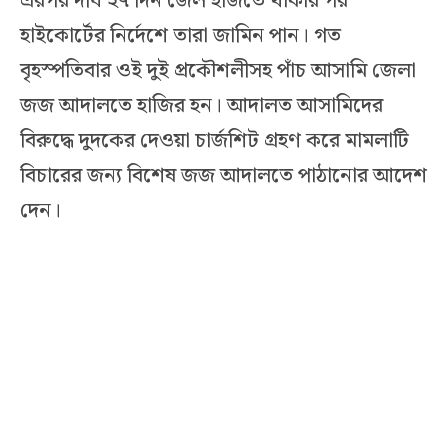
এরপর দীর্ঘ ২৭ দিন জেল হাজতে থাকার পর
হাইকোর্টের নির্দেশে তারা জামিন পান। গত
বৃহস্পতিবার ওই দুই প্রকৌশলীসহ পাঁচ আসামি জেলা
জজ আদালতে হাজির হন। আদালত আসামিদের
বিরুদ্ধে দুদকের দেওয়া চার্জশিট গ্রহণ করে মামলাটি
বিচারের জন্য বিশেষ জজ আদালতে পাঠানোর আদেশ
দেন।