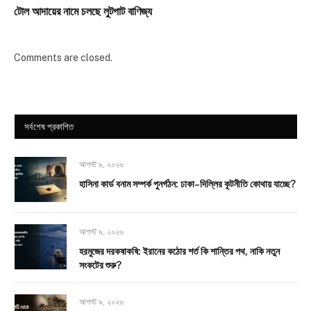
টোল আদায়ের নামে চলছে লুটপাট বাণিজ্য
Comments are closed.
সর্বশেষ প্রকাশিত
আগস্ট ৯, ২০২৬
হাসিনা কার্ড বনাম সম্পর্ক পুনর্গঠন: ঢাকা–দিল্লির কূটনীতি কোথায় যাচ্ছে?
আগস্ট ৯, ২০২৬
হরমুজের দরকষাকষি: ইরানের কঠোর শর্ত কি শান্তির পথ, নাকি নতুন
সংকটের শুরু?
আগস্ট ৯, ২০২৬