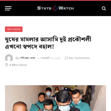
আইন-আদালত
ঘুষের মামলার আসামি দুই প্রকৌশলী
এখনো স্বপদে বহাল!
By
স্টেটওয়াচ ডেস্ক
ফেব্রুয়ারি ২৭, ২০২১
No Comments
4 Mins Read