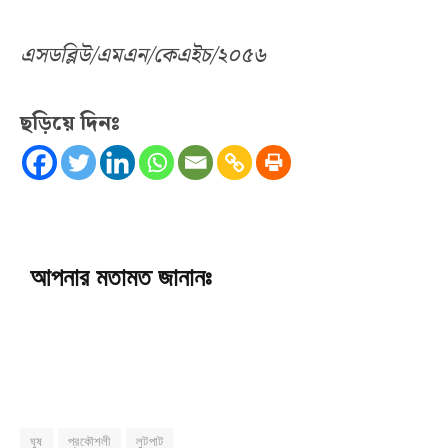
এসডব্লিউ/এমএন/কেএইচ/২০৫৬
ছড়িয়ে দিনঃ
আপনার মতামত জানানঃ
ঘুষ
প্রকৌশলী
লুটপাট