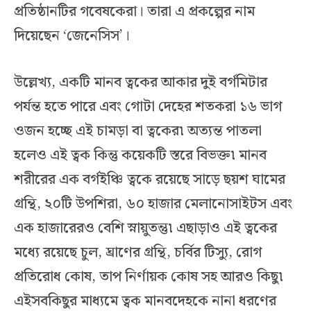
প্রতিষ্ঠানটির গবেষকেরা। তারা এ প্রকল্পের নাম
দিয়েছেন ‘জেনেসিস’।
উল্লেখ্য, একটি মানব ত্বকের আকার দুই বর্গমিটার
পর্যন্ত হতে পারে এবং গোটা দেহের শতকরা ১৬ ভাগ
ওজন হচ্ছে এই চামড়া বা ত্বকের৷ অত্যন্ত পাতলা
হলেও এই ত্বক কিন্তু কয়েকটি স্তরে বিভক্ত৷ মানব
শরীরের এক বর্গইঞ্চি ত্বকে রয়েছে সাড়ে ছয়শ ঘামের
গ্রন্থি, ২০টি উপশিরা, ৬০ হাজার মেলানোসাইটস এবং
এক হাজারেরও বেশি স্নায়ুতন্তু৷ এছাড়াও এই ত্বকের
মধ্যে রয়েছে চুল, ঘ্রাণের গ্রন্থি, চর্বির টিস্যু, রোগ
প্রতিরোধ কোষ, তাপ নির্ণায়ক কোষ সহ আরও কিছু৷
এইসবকিছুর মাধ্যমে ত্বক মানবদেহকে নানা ধরণের