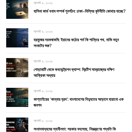
আগস্ট ৯, ২০২৬
হাসিনা কার্ড বনাম সম্পর্ক পুনর্গঠন: ঢাকা–দিল্লির কূটনীতি কোথায় যাচ্ছে?
আগস্ট ৯, ২০২৬
হরমুজের দরকষাকষি: ইরানের কঠোর শর্ত কি শান্তির পথ, নাকি নতুন
সংকটের শুরু?
আগস্ট ৯, ২০২৬
পোড়ামাটি থেকে কনসেন্ট্রেশন ক্যাম্প: ব্রিটিশ সাম্রাজ্যের দক্ষিণ
আফ্রিকা অধ্যায়
আগস্ট ৯, ২০২৬
কাপ্তাইয়ের ‘কান্নার হ্রদ’: বাংলাদেশের বিদ্যুতের আড়ালে হারানো এক
জনপদ
আগস্ট ৮, ২০২৬
সংবাদমাধ্যমের স্বাধীনতা: সরকার বদলেছে, নিয়ন্ত্রণের পদ্ধতি কি