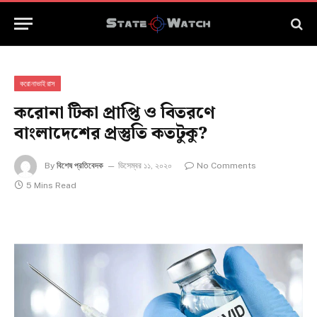
করোনাভাইরাস
করোনা টিকা প্রাপ্তি ও বিতরণে
বাংলাদেশের প্রস্তুতি কতটুকু?
By
বিশেষ প্রতিবেদক
ডিসেম্বর ১১, ২০২০
No Comments
5 Mins Read