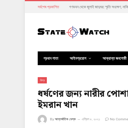
সর্বশেষ প্রকাশিত
হাসিনার দিল্লির বক্তব্যে কী ছিল: নিষেধাজ্ঞা 
প্রধান পাতা
আইনপ্রয়োগ
আক্রান্ত জনগোষ্ঠী
বিশ্ব
ধর্ষণের জন্য নারীর পো
ইমরান খান
By
আন্তর্জাতিক ডেস্ক
এপ্রিল ৮, ২০২১
No Comme