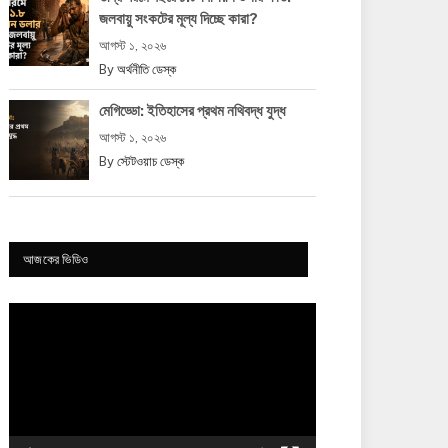
জলবায়ু সংকটের মূল্য দিচ্ছে কারা?
আগস্ট ১, ২০২৬
By
অর্থনীতি ডেস্ক
মেগিড্ডো: ইতিহাসের প্রথম নথিবদ্ধ যুদ্ধ
আগস্ট ১, ২০২৬
By
স্টেটওয়াচ ডেস্ক
আজকের ভিডিও
Video
Player