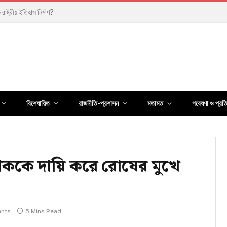
পেরিয়ে কোন রাজনৈতিক বার্তা দিলেন?
বিশেষায়িত
রাজনীতি-প্রশাসন
মতামত
গবেষণা ও প্রত
শাককে দায়ি করে রোষের মুখে
nts
5 Mins Read