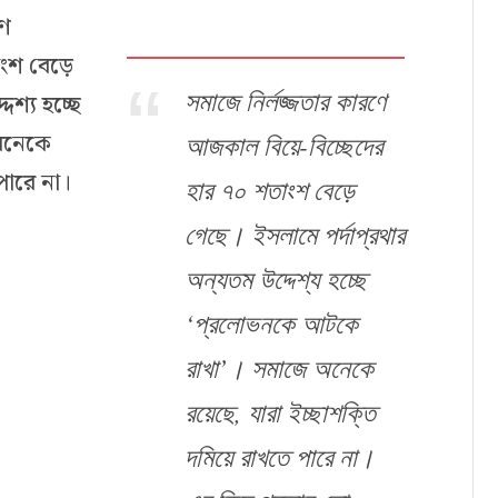
ণে
ংশ বেড়ে
সমাজে নির্লজ্জতার কারণে
েশ্য হচ্ছে
অনেকে
আজকাল বিয়ে-বিচ্ছেদের
পারে না।
হার ৭০ শতাংশ বেড়ে
গেছে। ইসলামে পর্দাপ্রথার
অন্যতম উদ্দেশ্য হচ্ছে
‘প্রলোভনকে আটকে
রাখা’। সমাজে অনেকে
রয়েছে, যারা ইচ্ছাশক্তি
দমিয়ে রাখতে পারে না।