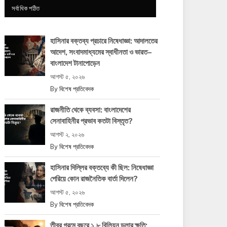
সর্বাধিক পঠিত
হাসিনার বক্তব্য প্রচারে নিষেধাজ্ঞা: আদালতের
আদেশ, সংবাদমাধ্যমের স্বাধীনতা ও ভারত–
বাংলাদেশ টানাপোড়েন
আগস্ট ৫, ২০২৬
By
বিশেষ প্রতিবেদক
রাজনীতি থেকে ব্যবসা: বাংলাদেশের
সেনাবাহিনীর প্রভাব কতটা বিস্তৃত?
আগস্ট ২, ২০২৬
By
বিশেষ প্রতিবেদক
হাসিনার দিল্লির বক্তব্যে কী ছিল: নিষেধাজ্ঞা
পেরিয়ে কোন রাজনৈতিক বার্তা দিলেন?
আগস্ট ৫, ২০২৬
By
বিশেষ প্রতিবেদক
তীব্র গরমে বছরে ১.৮ বিলিয়ন ডলার ক্ষতি: