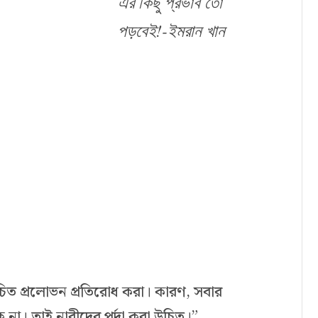
এর কিছু প্রভাব তো
পড়বেই!-ইমরান খান
উচিত প্রলোভন প্রতিরোধ করা। কারণ, সবার
 না। তাই নারীদের পর্দা করা উচিত।”