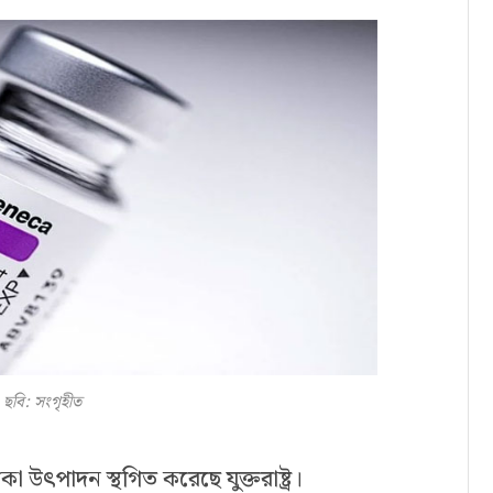
ছবি: সংগৃহীত
কা উৎপাদন স্থগিত করেছে যুক্তরাষ্ট্র।