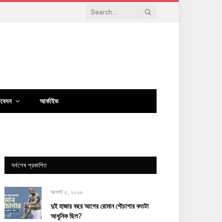
িবেদন
আর্কাইভ
সর্বশেষ প্রকাশিত
আগস্ট ৫, ২০২৬
দুই হাজার বছর আগের রোমান শৌচাগার কতটা
আধুনিক ছিল?