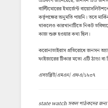
এএফপি জানিয়েছে, জনসন এন্ড জনসন
বাল্টিমোরের ইমার্জেন্ট বায়োসলিউশনে
কর্তৃপক্ষের অনুমতি পায়নি। তবে মার
থাকলেও কারখানাটিতে নিকট ভবিষ্
কাজ শুরু হওয়ার কথা ছিল।
করোনাভাইরাস প্রতিরোধে জনসন অ্যান
ফাইজারের টিকার মতো এটি ঠান্ডা বা 
এসডব্লিউ/এমএন/ এফএ/১২৩৭
state watch সকল পাঠকদের জন্য উন্ম