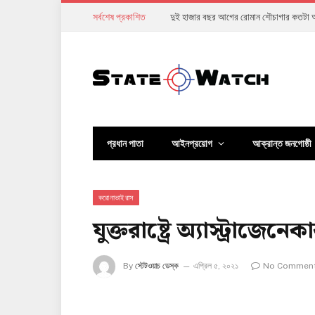
সর্বশেষ প্রকাশিত
শেখ হাসিনা ভারতে পালাল, বাংলাদেশ কোথায় প
প্রধান পাতা
আইনপ্রয়োগ
আক্রান্ত জনগোষ্ঠী
করোনাভাইরাস
যুক্তরাষ্ট্রে অ্যাস্ট্রাজে
By
স্টেটওয়াচ ডেস্ক
এপ্রিল ৫, ২০২১
No Commen