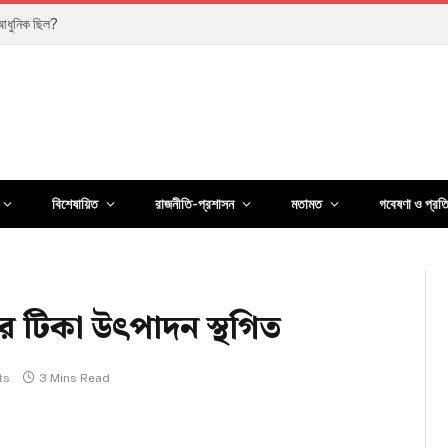
ালাবে?
বিশেষায়িত
রাজনীতি-প্রশাসন
মতামত
গবেষণা ও প্রত
নেকার টিকা উৎপাদন স্থগিত
ts
3 Mins Read