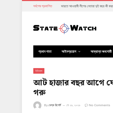
সর্বশেষ প্রকাশিত
আগস্টের আকাশে উল্কাবৃষ্টি: বাংলাদেশ থেকে 
প্রধান পাতা
আইনপ্রয়োগ
আক্রান্ত জনগোষ্ঠী
ইতিহাস
আট হাজার বছর আগে যে
গরু
By
ডেস্ক রিপোর্ট
মে ২৬, ২০২৬
No Comments