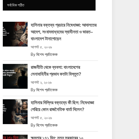
সর্বাধিক পঠিত
হাসিনার বক্তব্য প্রচারে নিষেধাজ্ঞা: আদালতের
আদেশ, সংবাদমাধ্যমের স্বাধীনতা ও ভারত–
বাংলাদেশ টানাপোড়েন
আগস্ট ৫, ২০২৬
By
বিশেষ প্রতিবেদক
রাজনীতি থেকে ব্যবসা: বাংলাদেশের
সেনাবাহিনীর প্রভাব কতটা বিস্তৃত?
আগস্ট ২, ২০২৬
By
বিশেষ প্রতিবেদক
হাসিনার দিল্লির বক্তব্যে কী ছিল: নিষেধাজ্ঞা
পেরিয়ে কোন রাজনৈতিক বার্তা দিলেন?
আগস্ট ৫, ২০২৬
By
বিশেষ প্রতিবেদক
ক্ষমতার ১৭১ দিন: নতুন সরকারের ১০