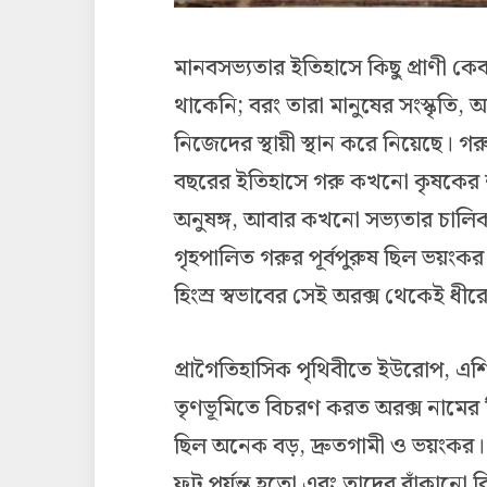
মানবসভ্যতার ইতিহাসে কিছু প্রাণী কেব
থাকেনি; বরং তারা মানুষের সংস্কৃতি, 
নিজেদের স্থায়ী স্থান করে নিয়েছে। গ
বছরের ইতিহাসে গরু কখনো কৃষকের শ
অনুষঙ্গ, আবার কখনো সভ্যতার চালি
গৃহপালিত গরুর পূর্বপুরুষ ছিল ভয়ংকর 
হিংস্র স্বভাবের সেই অরক্স থেকেই ধীর
প্রাগৈতিহাসিক পৃথিবীতে ইউরোপ, এশিয়া
তৃণভূমিতে বিচরণ করত অরক্স নামের 
ছিল অনেক বড়, দ্রুতগামী ও ভয়ংকর। একট
ফুট পর্যন্ত হতো এবং তাদের বাঁকানো ব