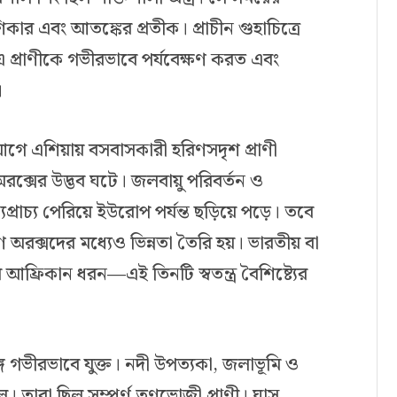
কার এবং আতঙ্কের প্রতীক। প্রাচীন গুহাচিত্রে
 এ প্রাণীকে গভীরভাবে পর্যবেক্ষণ করত এবং
।
 আগে এশিয়ায় বসবাসকারী হরিণসদৃশ প্রাণী
অরক্সের উদ্ভব ঘটে। জলবায়ু পরিবর্তন ও
ধ্যপ্রাচ্য পেরিয়ে ইউরোপ পর্যন্ত ছড়িয়ে পড়ে। তবে
ে অরক্সদের মধ্যেও ভিন্নতা তৈরি হয়। ভারতীয় বা
্রিকান ধরন—এই তিনটি স্বতন্ত্র বৈশিষ্ট্যের
ে গভীরভাবে যুক্ত। নদী উপত্যকা, জলাভূমি ও
। তারা ছিল সম্পূর্ণ তৃণভোজী প্রাণী। ঘাস,