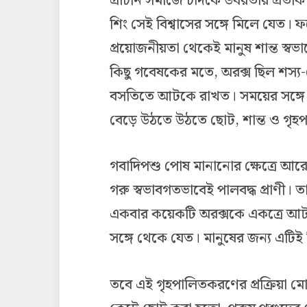
প্রাচীন সমাজে চাঁদকে উর্বরতার প্রতী
শিং সেই বিশ্বাসের সঙ্গে মিলে যেত। 
প্রয়োজনীয়তা থেকেই মানুষ শান্ত স্বভ
কিছু গবেষকের মতে, অরক্স ছিল শস্য-
বসতিতে আটকে রাখত। সময়ের সঙ্গে সঙ
বেড়ে উঠতে উঠতে ছোট, শান্ত ও গৃহপা
গবাদিপশু পোষ মানানোর ক্ষেত্রে আরেক
গরু স্বভাবগতভাবেই পালবদ্ধ প্রাণী। 
একবার কয়েকটি অরক্সকে একত্রে আট
সঙ্গে থেকে যেত। মানুষের জন্য এটিই ছ
তবে এই গৃহপালিতকরণের প্রক্রিয়া 