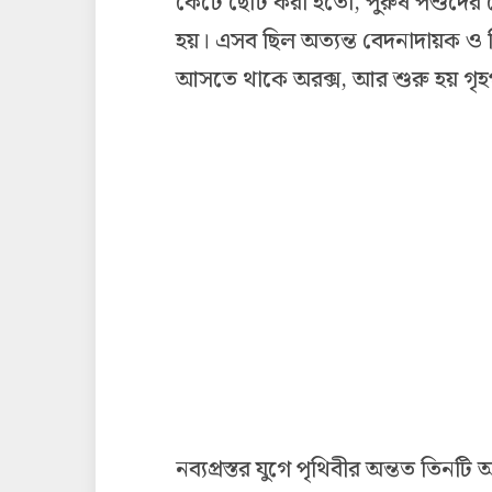
কেটে ছোট করা হতো, পুরুষ পশুদের 
হয়। এসব ছিল অত্যন্ত বেদনাদায়ক ও নিষ্ঠ
আসতে থাকে অরক্স, আর শুরু হয় গৃহপ
নব্যপ্রস্তর যুগে পৃথিবীর অন্তত তিন