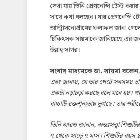
দেখা যায় তিনি প্রেগনেন্সি টেস্ট ক
সাথে কথা বলছেন। যার প্রেগনেন্সি টে
আল্ট্রাসনোগ্রামের ফলাফল জানা গেলো
চিকিৎসক সায়মাকে জানিয়েছে এর জন্য
উল্লাহ্ সাগর।
সংবাদ মাধ্যমকে ডা
.
সায়মা
বলেন
এবং
জানায়
,
যে
তার
পেটে
সবসময়
ভা
একটা
নড়াচড়া
করছে
বলে
মনে
হয়
।
প
বাচ্চাটি
রক্তশূন্যতায়
ভুগছে
।
তার
শরীর
তিনি
আরও
জানান
,
অন্তঃসত্ত্বা
শিশুটির
৭
থেকে
সাড়ে
৭
মাস
।
শিশুটির
বয়স
১