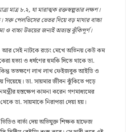
াত্রা
মাত্র
৮
.
২
,
যা
মারাত্মক
রক্তস্বল্পতার
লক্ষণ
।
।
সরু
পেলভিসের
ভেতর
দিয়ে
বড়
মাথার
বাচ্চা
মা
ও
বাচ্চা
উভয়ের
জন্যই
অত্যন্ত
ঝুঁকিপূর্ণ।
 আর সেই নাটকে রংচং মেখে অভিনয় কেউ কম
্ষকেরা হত্যা ও ধর্ষণের হুমকি দিতে থাকে ডা.
কিন্তু ততক্ষণে লাখ লাখ ফেইজবুক আইডি ও
গিয়েছে। ডা. সায়মার জীবন ঝুঁকিতে পড়ে
মন্ত্রীর হস্তক্ষেপ কামনা করেন গণমাধ্যমের
থেকে ডা. সায়মাকে নিরাপত্তা দেয়া হয়।
িডিও বার্তা দেয় অভিযুক্ত শিক্ষক হাফেজ