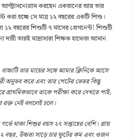
রার আল্ট্রাসনোগ্রাম করছেন একজনের আর তার
স্ট করা হচ্ছে সে মাত্র ১২ বছরের একটি শিশু।
 ১২ বছরের শিশুটি ৭ মাসের প্রেগনেন্ট! শিশুটি
 দায়ী তারই মাদ্রাসারা শিক্ষক হাফেজ আমান
,
বাচ্চাটি
তার
মায়ের
সঙ্গে
আমার
ক্লিনিকে
আসে
রী
অনুভব
করে
এবং
তার
পেটের
ভেতর
কিছু
রে
প্রাথমিকভাবে
তাকে
পরীক্ষা
করে
দেখতে
পাই
,
ে
রক্ত
নেই
বললেই
চলে
।
গর্ভে
থাকা
শিশুর
বয়স
২৭
সপ্তাহের
বেশি
।
প্রায়
২
বছর
,
উচ্চতা
সাড়ে
চার
ফুটের
কম
এবং
ওজন