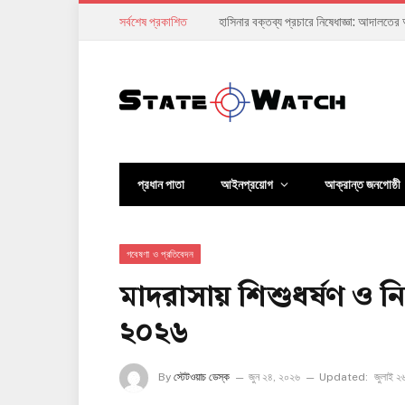
সর্বশেষ প্রকাশিত
দুই হাজার বছর পর মিলল রোমান সেনাশিবির: হঠা
প্রধান পাতা
আইনপ্রয়োগ
আক্রান্ত জনগোষ্ঠী
গবেষণা ও প্রতিবেদন
মাদরাসায় শিশুধর্ষণ ও নি
২০২৬
By
স্টেটওয়াচ ডেস্ক
জুন ২৪, ২০২৬
Updated:
জুলাই ২