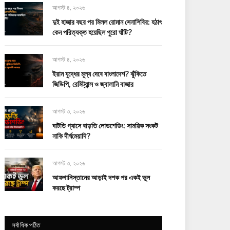
আগস্ট ৪, ২০২৬
দুই হাজার বছর পর মিলল রোমান সেনাশিবির: হঠাৎ
কেন পরিত্যক্ত হয়েছিল পুরো ঘাঁটি?
আগস্ট ৪, ২০২৬
ইরান যুদ্ধের মূল্য দেবে বাংলাদেশ? ঝুঁকিতে
জিডিপি, রেমিট্যান্স ও জ্বালানি বাজার
আগস্ট ৩, ২০২৬
ঘাটতি গ্যাসে বাড়তি লোডশেডিং: সাময়িক সংকট
নাকি দীর্ঘমেয়াদি?
আগস্ট ৩, ২০২৬
আফগানিস্তানের আড়াই দশক পর একই ভুল
করছে ট্রাম্প
সর্বাধিক পঠিত