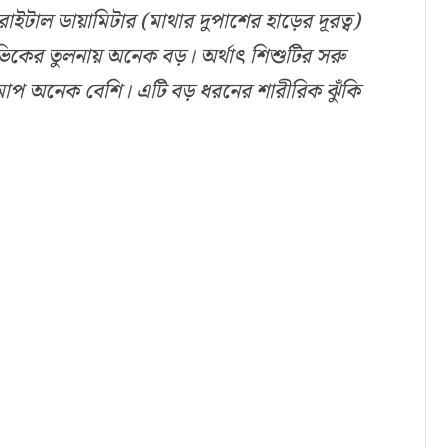
ারাইটাল
ডায়ামিটার
(
মাথার
দুপাশের
হাড়ের
দূরত্ব
)
িকের
তুলনায়
অনেক
বড়
।
অর্থাৎ
শিশুটির
সরু
মাপ
অনেক
বেশি
।
এটি
বড়
ধরনের
শারীরিক
ঝুঁকি