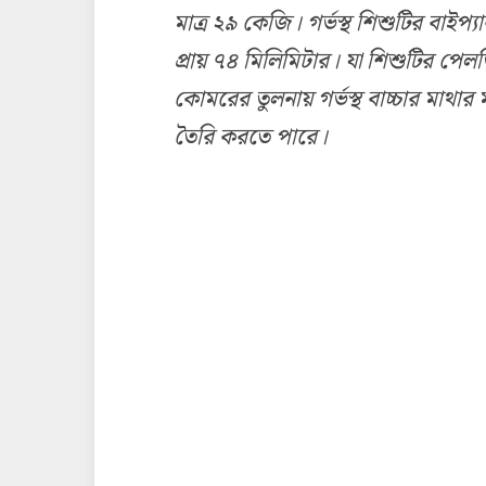
মাত্র
২৯
কেজি
।
গর্ভস্থ
শিশুটির
বাইপ্য
প্রায়
৭৪
মিলিমিটার
।
যা
শিশুটির
পেলভ
কোমরের
তুলনায়
গর্ভস্থ
বাচ্চার
মাথার
তৈরি
করতে
পারে
।