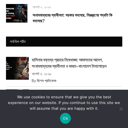
আগস্ট ৮, ২০২৬
সংবাদমাধ্যমের স্বাধীনতা: সরকার বদলেছে, নিয়ন্ত্রণের পদ্ধতি কি
বদলেছে?
সর্বাধিক পঠিত
হাসিনার বক্তব্য প্রচারে নিষেধাজ্ঞা: আদালতের আদেশ,
সংবাদমাধ্যমের স্বাধীনতা ও ভারত–বাংলাদেশ টানাপোড়েন
আগস্ট ৫, ২০২৬
By
বিশেষ প্রতিবেদক
হাসিনার দিল্লির বক্তব্যে কী ছিল: নিষেধাজ্ঞা পেরিয়ে কোন রাজনৈতিক
We use cookies to ensure that we give you the best
বার্তা দিলেন?
experience on our website. If you continue to use this site we
আগস্ট ৫, ২০২৬
will assume that you are happy with it.
By
বিশেষ প্রতিবেদক
Ok
ক্ষমতার ১৭১ দিন: নতুন সরকারের ১০ প্রতিশ্রুতির কতটা