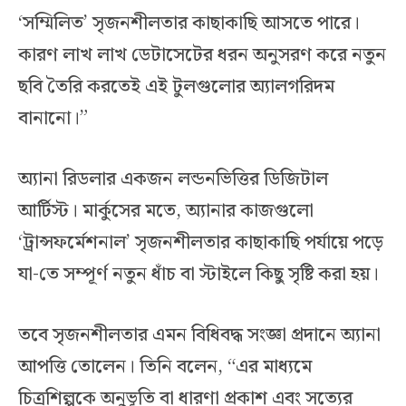
‘সম্মিলিত’ সৃজনশীলতার কাছাকাছি আসতে পারে।
কারণ লাখ লাখ ডেটাসেটের ধরন অনুসরণ করে নতুন
ছবি তৈরি করতেই এই টুলগুলোর অ্যালগরিদম
বানানো।”
অ্যানা রিডলার একজন লন্ডনভিত্তির ডিজিটাল
আর্টিস্ট। মার্কুসের মতে, অ্যানার কাজগুলো
‘ট্রান্সফর্মেশনাল’ সৃজনশীলতার কাছাকাছি পর্যায়ে পড়ে
যা-তে সম্পূর্ণ নতুন ধাঁচ বা স্টাইলে কিছু সৃষ্টি করা হয়।
তবে সৃজনশীলতার এমন বিধিবদ্ধ সংজ্ঞা প্রদানে অ্যানা
আপত্তি তোলেন। তিনি বলেন, “এর মাধ্যমে
চিত্রশিল্পকে অনুভূতি বা ধারণা প্রকাশ এবং সত্যের