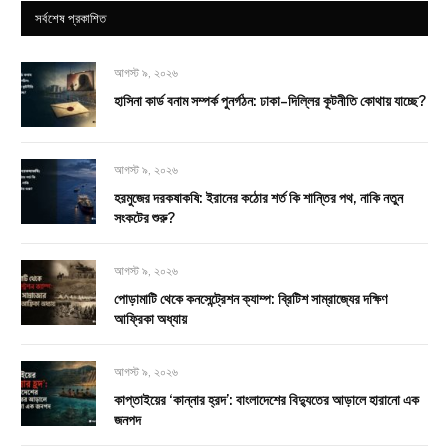
সর্বশেষ প্রকাশিত
আগস্ট ৯, ২০২৬
হাসিনা কার্ড বনাম সম্পর্ক পুনর্গঠন: ঢাকা–দিল্লির কূটনীতি কোথায় যাচ্ছে?
আগস্ট ৯, ২০২৬
হরমুজের দরকষাকষি: ইরানের কঠোর শর্ত কি শান্তির পথ, নাকি নতুন
সংকটের শুরু?
আগস্ট ৯, ২০২৬
পোড়ামাটি থেকে কনসেন্ট্রেশন ক্যাম্প: ব্রিটিশ সাম্রাজ্যের দক্ষিণ
আফ্রিকা অধ্যায়
আগস্ট ৯, ২০২৬
কাপ্তাইয়ের ‘কান্নার হ্রদ’: বাংলাদেশের বিদ্যুতের আড়ালে হারানো এক
জনপদ