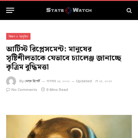
বিজ্ঞান ও প্রযুক্তি
আর্টিস্ট রিপ্লেসমেন্ট: মানুষের
সৃষ্টিশীলতাকে যেভাবে চ্যালেঞ্জ জানাচ্ছে
কৃত্রিম বুদ্ধিমত্তা
By
ডেস্ক রিপোর্ট
নভেম্বর ১৬, ২০২২
Updated:
মে ২৫, ২০২৩
No Comments
9 Mins Read