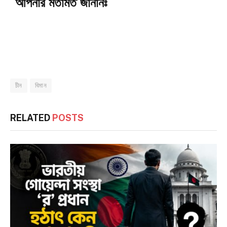
আপনার মতামত জানানঃ
চীন
বিমান
RELATED
POSTS