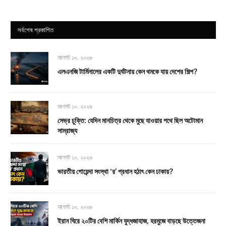
সর্বশেষ প্রকাশিত
আগস্ট ১০, ২০২৬
এলএনজি টার্মিনালের একটি দুর্ঘটনায় কেন থমকে যায় দেশের শিল্প?
আগস্ট ১০, ২০২৬
সেভ্র চুক্তি: যেদিন মানচিত্র থেকে মুছে যাওয়ার পথে ছিল অটোমান
সাম্রাজ্য
আগস্ট ১০, ২০২৬
ভারতীয় গোয়েন্দা সংস্থা ‘র’ প্রধান হঠাৎ কেন ঢাকায়?
আগস্ট ১০, ২০২৬
ইরান ঘিরে ২০টির বেশি মার্কিন যুদ্ধজাহাজ, হরমুজে বাড়ছে উত্তেজনা