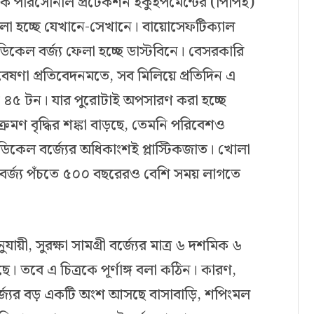
মনকি পারসোনাল প্রটেকশন ইকুইপমেন্টের (পিপিই)
েলা হচ্ছে যেখানে-সেখানে। বায়োসেফটিক্যাল
ডিকেল বর্জ্য ফেলা হচ্ছে ডাস্টবিনে। বেসরকারি
বেষণা প্রতিবেদনমতে, সব মিলিয়ে প্রতিদিন এ
িক ৪৫ টন। যার পুরোটাই অপসারণ করা হচ্ছে
ংক্রমণ বৃদ্ধির শঙ্কা বাড়ছে, তেমনি পরিবেশও
কেল বর্জ্যের অধিকাংশই প্লাস্টিকজাত। খোলা
 বর্জ্য পঁচতে ৫০০ বছরেরও বেশি সময় লাগতে
যায়ী, সুরক্ষা সামগ্রী বর্জ্যের মাত্র ৬ দশমিক ৬
 তবে এ চিত্রকে পূর্ণাঙ্গ বলা কঠিন। কারণ,
্জ্যের বড় একটি অংশ আসছে বাসাবাড়ি, শপিংমল