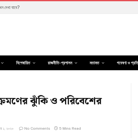
ানুষের জীবন কতটা বদলেছে?
বিশেষায়িত
রাজনীতি-প্রশাসন
মতামত
গবেষণা ও প্রত
ক্রমণের ঝুঁকি ও পরিবেশের
বর ১, ২০২০
No Comments
5 Mins Read