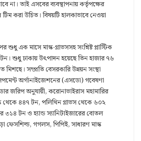
ে না। তাই এসবের ব্যবস্থাপনায় কর্তৃপক্ষের
রোধ টিম করা উচিত। বিষয়টি হালকাভাবে নেওয়া
ধু এক মাসে মাস্ক-গ্লাভসসহ সংশ্নিষ্ট প্লাস্টিক
 টন। শুধু ঢাকায় উৎপাদন হয়েছে তিন হাজার ৭৬
মিশছে। সম্প্রতি বেসরকারি উন্নয়ন সংস্থা
েলপমেন্ট অর্গানাইজেশনের (এসডো) গবেষণা
ডোর জরিপ অনুযায়ী, করোনাভাইরাস মহামারির
মাস্ক থেকে ৪৪৭ টন, পলিথিন গ্লাভস থেকে ৬০২
ার ৩১৪ টন ও হ্যান্ড স্যানিটাইজারের বোতল
াড়া ফেসশিল্ড, গগলস, পিপিই, সাধারণ মাস্ক