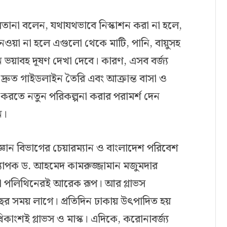
ুলতানা বলেন, যথাযথভাবে নিস্কাশন করা না হলে,
নেওয়া না হলে এগুলো থেকে মাটি, পানি, বায়ুসহ
ানে ভয়াবহ দূষণ দেখা দেবে। কারণ, এসব বর্জ্য
 দ্রুত গাইডলাইন তৈরি এবং আক্রান্ত বাসা ও
হ করতে নতুন পরিকল্পনা করার পরামর্শ দেন
ন।
িজ্ঞান বিভাগের চেয়ারম্যান ও বাংলাদেশ পরিবেশ
ধ্যাপক ড. আহমেদ কামরুজ্জামান মজুমদার
যা পলিথিনেরই আরেক রূপ। আর গ্লাভস
ছর সময় লাগে। প্রতিদিন ঢাকায় উৎপাদিত হয়
িকাংশই গ্লাভস ও মাস্ক। এদিকে, করোনাবর্জ্য