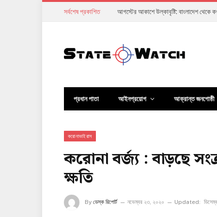
সর্বশেষ প্রকাশিত
অর্থনীতি ঘুরে দাঁড়ানোর দাবি, কিন্তু সাধারণ ম
প্রধান পাতা
আইনপ্রয়োগ
আক্রান্ত জনগোষ্ঠী
করোনাভাইরাস
করোনা বর্জ্য : বাড়ছে সং
ক্ষতি
By
ডেস্ক রিপোর্ট
নভেম্বর ২৩, ২০২০
Updated:
ডিসেম্