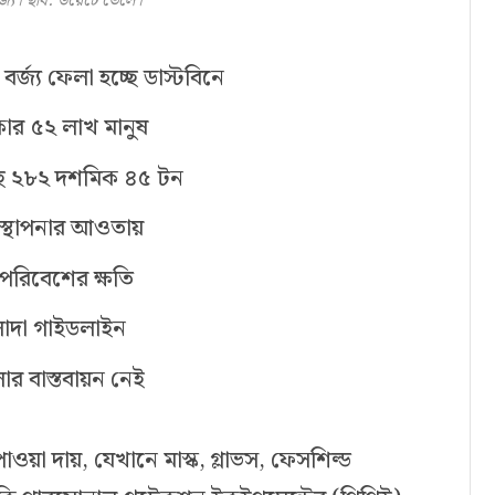
্জ্য। ছবি: ডয়েচে ভেলে।
র্জ্য ফেলা হচ্ছে ডাস্টবিনে
শিকার ৫২ লাখ মানুষ
চ্ছে ২৮২ দশমিক ৪৫ টন
বস্থাপনার আওতায়
য় পরিবেশের ক্ষতি
আলাদা গাইডলাইন
ালার বাস্তবায়ন নেই
 দায়, যেখানে মাস্ক, গ্লাভস, ফেসশিল্ড