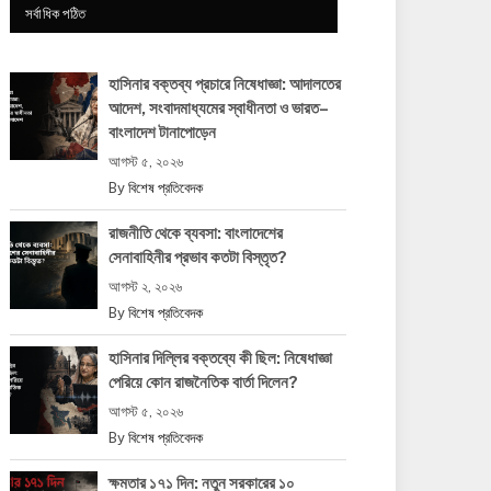
সর্বাধিক পঠিত
হাসিনার বক্তব্য প্রচারে নিষেধাজ্ঞা: আদালতের
আদেশ, সংবাদমাধ্যমের স্বাধীনতা ও ভারত–
বাংলাদেশ টানাপোড়েন
আগস্ট ৫, ২০২৬
By
বিশেষ প্রতিবেদক
রাজনীতি থেকে ব্যবসা: বাংলাদেশের
সেনাবাহিনীর প্রভাব কতটা বিস্তৃত?
আগস্ট ২, ২০২৬
By
বিশেষ প্রতিবেদক
হাসিনার দিল্লির বক্তব্যে কী ছিল: নিষেধাজ্ঞা
পেরিয়ে কোন রাজনৈতিক বার্তা দিলেন?
আগস্ট ৫, ২০২৬
By
বিশেষ প্রতিবেদক
ক্ষমতার ১৭১ দিন: নতুন সরকারের ১০