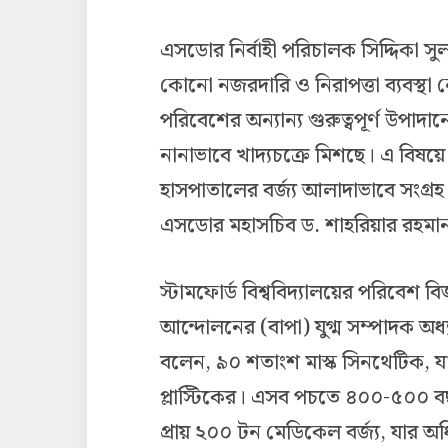
এসডোর নির্বাহী পরিচালক সিদ্দিকা স
কোনো নজরদারি ও নিরাপত্তা ব্যবস্থা 
পরিবেশের অন্যান্য গুরুত্বপূর্ণ উপাদ
নানাভাবে খাদ্যচক্রে মিশছে। এ বিষয়ে
হাসপাতালের বর্জ্য আলাদাভাবে সংগ্র
এসডোর মহাসচিব ড. শাহরিয়ার রহমা
স্টামফোর্ড বিশ্ববিদ্যালয়ের পরিবেশ ব
আন্দোলনের (বাপা) যুগ্ম সম্পাদক অ
বলেন, ৯০ শতাংশ মাস্ক সিনথেটিক, 
প্লাস্টিকের। এসব পচতে ৪০০-৫০০ ব
প্রায় ২০০ টন মেডিকেল বর্জ্য, যার অধ