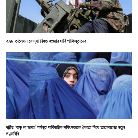
২২৮ তালেবান যোদ্ধা নিহত হওয়ার দাবি পাকিস্তানের
স্ত্রীর ‘হাড় না ভাঙা’ পর্যন্ত পারিবারিক সহিংসতাকে বৈধতা দিয়ে তালেবানের নতুন
দণ্ডবিধি