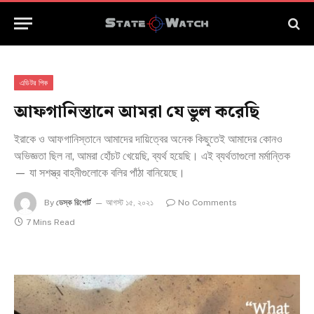
এডিটর পিক
আফগানিস্তানে আমরা যে ভুল করেছি
ইরাকে ও আফগানিস্তানে আমাদের দায়িত্বের অনেক কিছুতেই আমাদের কোনও
অভিজ্ঞতা ছিল না, আমরা হোঁচট খেয়েছি, ব্যর্থ হয়েছি। এই ব্যর্থতাগুলো মর্মান্তিক
— যা সশস্ত্র বাহনীগুলোকে বলির পাঁঠা বানিয়েছে।
By
ডেস্ক রিপোর্ট
আগস্ট ১৫, ২০২১
No Comments
7 Mins Read