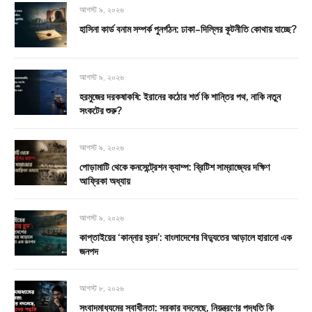
আগস্ট ৯, ২০২৬
হাসিনা কার্ড বনাম সম্পর্ক পুনর্গঠন: ঢাকা–দিল্লির কূটনীতি কোথায় যাচ্ছে?
আগস্ট ৯, ২০২৬
হরমুজের দরকষাকষি: ইরানের কঠোর শর্ত কি শান্তির পথ, নাকি নতুন
সংকটের শুরু?
আগস্ট ৯, ২০২৬
পোড়ামাটি থেকে কনসেন্ট্রেশন ক্যাম্প: ব্রিটিশ সাম্রাজ্যের দক্ষিণ
আফ্রিকা অধ্যায়
আগস্ট ৯, ২০২৬
কাপ্তাইয়ের ‘কান্নার হ্রদ’: বাংলাদেশের বিদ্যুতের আড়ালে হারানো এক
জনপদ
আগস্ট ৮, ২০২৬
সংবাদমাধ্যমের স্বাধীনতা: সরকার বদলেছে, নিয়ন্ত্রণের পদ্ধতি কি