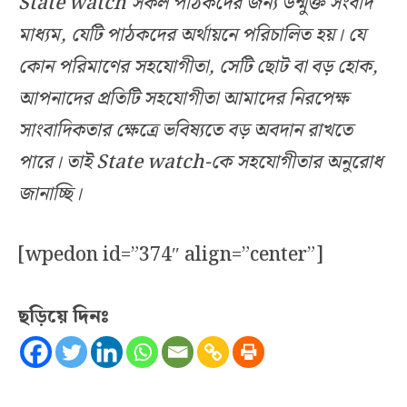
State watch সকল পাঠকদের জন্য উন্মুক্ত সংবাদ
মাধ্যম, যেটি পাঠকদের অর্থায়নে পরিচালিত হয়। যে
কোন পরিমাণের সহযোগীতা, সেটি ছোট বা বড় হোক,
আপনাদের প্রতিটি সহযোগীতা আমাদের নিরপেক্ষ
সাংবাদিকতার ক্ষেত্রে ভবিষ্যতে বড় অবদান রাখতে
পারে। তাই State watch-কে সহযোগীতার অনুরোধ
জানাচ্ছি।
[wpedon id=”374″ align=”center”]
ছড়িয়ে দিনঃ