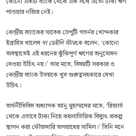
কোনো একটি ব্যাংক থেকে এক সঙ্গে এতো টাকা ঋণ
পাওয়ার নজির নেই।
কেন্দ্রীয় ব্যাংকের সাবেক ডেপুটি গভর্নর খোন্দকার
ইব্রাহিম খালেদ
দ্য ডেইলি স্টার
কে বলেন, ‘কোনো
অবস্থাতেই এই ধরনের ঝুঁকিপূর্ণ ঋণের অনুমোদন
দেওয়া উচিৎ নয়।’ তার মতে, বিষয়টি সরকার ও
কেন্দ্রীয় ব্যাংক উভয়কে খুব গুরুত্বসহকারে দেখা
উচিৎ।
অর্থনীতিবিদ অধ্যাপক আনু মুহাম্মদের মতে, ‘রিজার্ভ
থেকে এভাবে টাকা নিয়ে কয়লাভিত্তিক বিদ্যুৎ প্রকল্প
স্থাপন করা ফৌজদারি অপরাধের সামিল।’ তিনি মনে