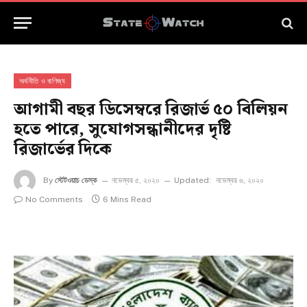
অর্থনীতি ও বাণিজ্য
আগামী বছর ডিসেম্বরে রিজার্ভ ৫০ বিলিয়ন
হতে পারে, সুযোগসন্ধানীদের দৃষ্টি
রিজার্ভের দিকে
By
স্টেটওয়াচ ডেস্ক
নভেম্বর ৫, ২০২০
Updated:
নভেম্বর ৬, ২০২০
No Comments
6 Mins Read