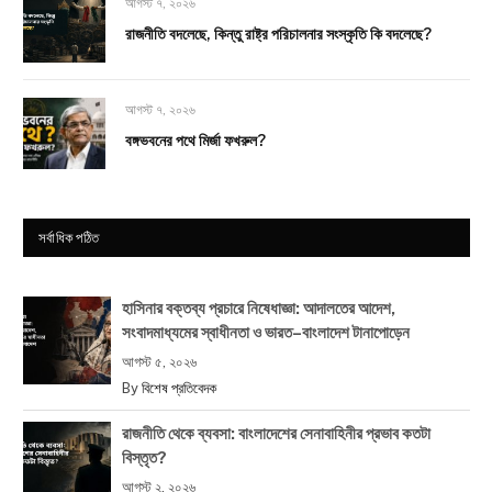
আগস্ট ৭, ২০২৬
রাজনীতি বদলেছে, কিন্তু রাষ্ট্র পরিচালনার সংস্কৃতি কি বদলেছে?
আগস্ট ৭, ২০২৬
বঙ্গভবনের পথে মির্জা ফখরুল?
সর্বাধিক পঠিত
হাসিনার বক্তব্য প্রচারে নিষেধাজ্ঞা: আদালতের আদেশ,
সংবাদমাধ্যমের স্বাধীনতা ও ভারত–বাংলাদেশ টানাপোড়েন
আগস্ট ৫, ২০২৬
By
বিশেষ প্রতিবেদক
রাজনীতি থেকে ব্যবসা: বাংলাদেশের সেনাবাহিনীর প্রভাব কতটা
বিস্তৃত?
আগস্ট ২, ২০২৬