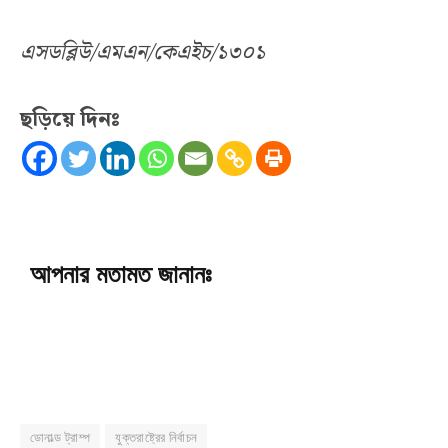
এসডব্লিউ/এমএন/কেএইচ/১৩০১
ছড়িয়ে দিনঃ
আপনার মতামত জানানঃ
ডোনাল্ড ট্রাম্প
যুক্তরাষ্ট্রের নির্বাচন