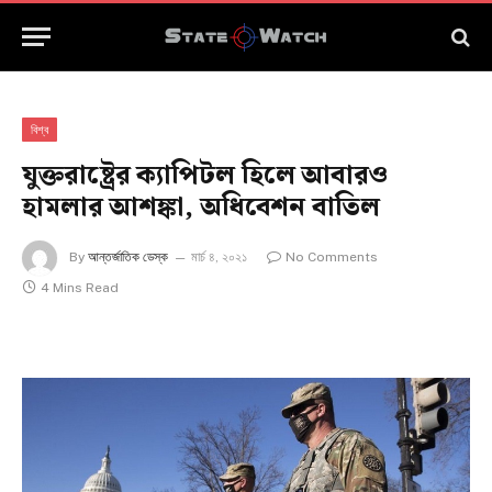
বিশ্ব
যুক্তরাষ্ট্রের ক্যাপিটল হিলে আবারও
হামলার আশঙ্কা, অধিবেশন বাতিল
By
আন্তর্জাতিক ডেস্ক
মার্চ ৪, ২০২১
No Comments
4 Mins Read