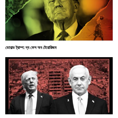
ডোনাল্ড ট্রাম্প: দ্য ফেস অব টেরোরিজম