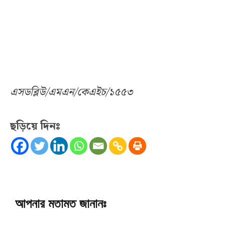
এসডব্লিউ/এমএন/কেএইচ/১৫৫৩
ছড়িয়ে দিনঃ
আপনার মতামত জানানঃ