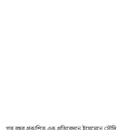
গত বছর প্রকাশিত এক প্রতিবেদনে ইয়েমেনে সৌদি