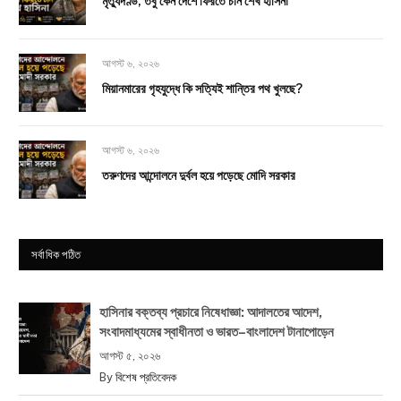
মৃত্যুদণ্ড, তবু কেন দেশে ফিরতে চান শেখ হাসিনা
আগস্ট ৬, ২০২৬
মিয়ানমারের গৃহযুদ্ধে কি সত্যিই শান্তির পথ খুলছে?
আগস্ট ৬, ২০২৬
তরুণদের আন্দোলনে দুর্বল হয়ে পড়েছে মোদি সরকার
সর্বাধিক পঠিত
হাসিনার বক্তব্য প্রচারে নিষেধাজ্ঞা: আদালতের আদেশ,
সংবাদমাধ্যমের স্বাধীনতা ও ভারত–বাংলাদেশ টানাপোড়েন
আগস্ট ৫, ২০২৬
By
বিশেষ প্রতিবেদক