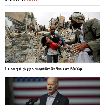
ইয়েমেন: ক্ষুধা, গৃহযুদ্ধ ও আন্তর্জাতিক উদাসীনতার এক নির্মম চিত্র