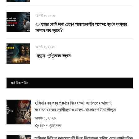
আগস্ট ৮, ২০২৬
২০ হাজার কোটি টাকা ঢেলেও আমানতকারীর অপেক্ষা: ব্যাংক সংস্কার
আসলে কার স্বার্থে?
আগস্ট ৮, ২০২৬
‘ভূতুড়ে’ পূর্বপুরুষের সন্ধান
সর্বাধিক পঠিত
হাসিনার বক্তব্য প্রচারে নিষেধাজ্ঞা: আদালতের আদেশ,
সংবাদমাধ্যমের স্বাধীনতা ও ভারত–বাংলাদেশ টানাপোড়েন
আগস্ট ৫, ২০২৬
By
বিশেষ প্রতিবেদক
হাসিনার দিল্লির বক্তব্যে কী ছিল: নিষেধাজ্ঞা পেরিয়ে কোন রাজনৈতিক