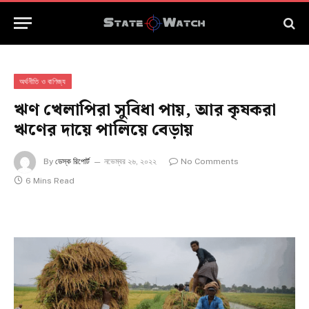
অর্থনীতি ও বাণিজ্য
ঋণ খেলাপিরা সুবিধা পায়, আর কৃষকরা
ঋণের দায়ে পালিয়ে বেড়ায়
By
ডেস্ক রিপোর্ট
নভেম্বর ২৬, ২০২২
No Comments
6 Mins Read