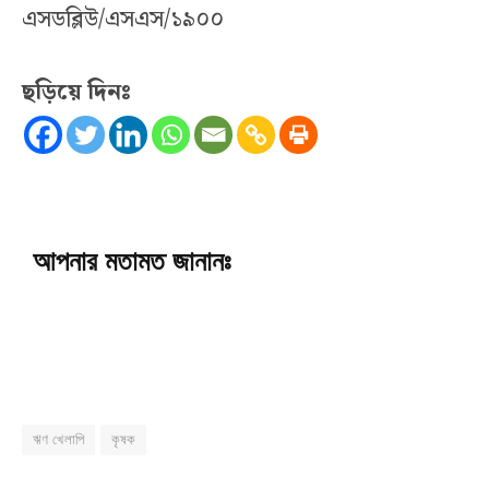
এসডব্লিউ/এসএস/১৯০০
ছড়িয়ে দিনঃ
আপনার মতামত জানানঃ
ঋণ খেলাপি
কৃষক