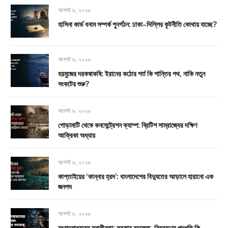
আগস্ট ৯, ২০২৬
হাসিনা কার্ড বনাম সম্পর্ক পুনর্গঠন: ঢাকা–দিল্লির কূটনীতি কোথায় যাচ্ছে?
আগস্ট ৯, ২০২৬
হরমুজের দরকষাকষি: ইরানের কঠোর শর্ত কি শান্তির পথ, নাকি নতুন
সংকটের শুরু?
আগস্ট ৯, ২০২৬
পোড়ামাটি থেকে কনসেন্ট্রেশন ক্যাম্প: ব্রিটিশ সাম্রাজ্যের দক্ষিণ
আফ্রিকা অধ্যায়
আগস্ট ৯, ২০২৬
কাপ্তাইয়ের ‘কান্নার হ্রদ’: বাংলাদেশের বিদ্যুতের আড়ালে হারানো এক
জনপদ
আগস্ট ৮, ২০২৬
সংবাদমাধ্যমের স্বাধীনতা: সরকার বদলেছে, নিয়ন্ত্রণের পদ্ধতি কি