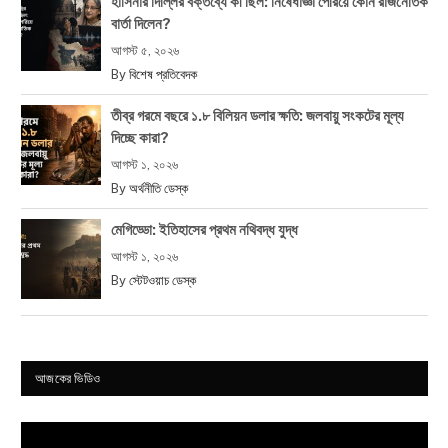
হাসিনার দিল্লির বক্তব্যে কী ছিল: নিষেধাজ্ঞা পেরিয়ে কোন রাজনৈতিক
বার্তা দিলেন?
আগস্ট ৫, ২০২৬
By
বিশেষ প্রতিবেদক
তীব্র গরমে বছরে ১.৮ বিলিয়ন ডলার ক্ষতি: জলবায়ু সংকটের মূল্য
দিচ্ছে কারা?
আগস্ট ১, ২০২৬
By
অর্থনীতি ডেস্ক
মেগিড্ডো: ইতিহাসের প্রথম নথিবদ্ধ যুদ্ধ
আগস্ট ১, ২০২৬
By
স্টেটওয়াচ ডেস্ক
আজকের ভিডিও
Video