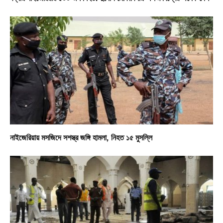
নাইজেরিয়ায় মসজিদে সশস্ত্র জঙ্গি হামলা, নিহত ১৫ মুসল্লি