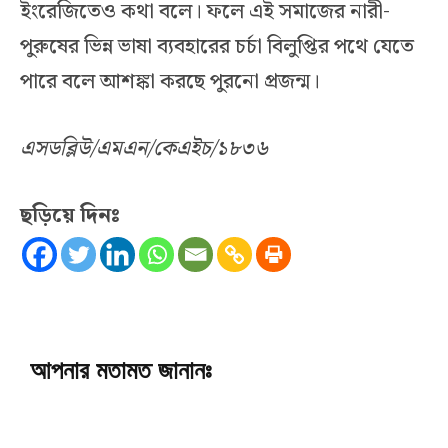
ইংরেজিতেও কথা বলে। ফলে এই সমাজের নারী-
পুরুষের ভিন্ন ভাষা ব্যবহারের চর্চা বিলুপ্তির পথে যেতে
পারে বলে আশঙ্কা করছে পুরনো প্রজন্ম।
এসডব্লিউ/এমএন/কেএইচ/১৮৩৬
ছড়িয়ে দিনঃ
আপনার মতামত জানানঃ