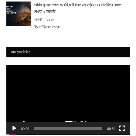
যেদিন কুয়েত দখল করেছিল ইরাক: মধ্যপ্রাচ্যের মানচিত্র বদলে
দেওয়া ২ আগস্ট
আগস্ট ২, ২০২৬
By
স্টেটওয়াচ ডেস্ক
আজকের ভিডিও
Video
Player
00:00
09:54