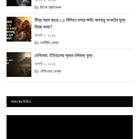
By
বিশেষ প্রতিবেদক
তীব্র গরমে বছরে ১.৮ বিলিয়ন ডলার ক্ষতি: জলবায়ু সংকটের মূল্য
দিচ্ছে কারা?
আগস্ট ১, ২০২৬
By
অর্থনীতি ডেস্ক
মেগিড্ডো: ইতিহাসের প্রথম নথিবদ্ধ যুদ্ধ
আগস্ট ১, ২০২৬
By
স্টেটওয়াচ ডেস্ক
আজকের ভিডিও
Video
Player