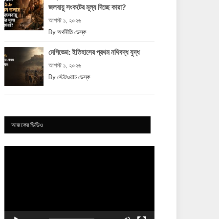
জলবায়ু সংকটের মূল্য দিচ্ছে কারা?
আগস্ট ১, ২০২৬
By
অর্থনীতি ডেস্ক
মেগিড্ডো: ইতিহাসের প্রথম নথিবদ্ধ যুদ্ধ
আগস্ট ১, ২০২৬
By
স্টেটওয়াচ ডেস্ক
আজকের ভিডিও
Video
Player