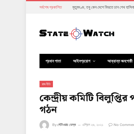
সর্বশেষ প্রকাশিত
মিয়ানমারের গৃহযুদ্ধে কি সত্যিই শান্তির পথ খু
প্রধান পাতা
আইনপ্রয়োগ
আক্রান্ত জনগোষ্ঠী
রাজনীতি
কেন্দ্রীয় কমিটি বিলুপ্ত
গঠন
By
স্টেটওয়াচ ডেস্ক
এপ্রিল ২৬, ২০২১
No Comme