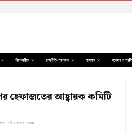
লছে?
বিশেষায়িত
রাজনীতি-প্রশাসন
মতামত
গবেষণা ও প্রত
ির পর হেফাজতের আহ্বায়ক কমিটি
nts
4 Mins Read