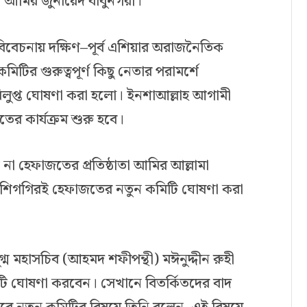
 আমির জুনায়েদ বাবুনগরী।
 বিবেচনায় দক্ষিণ–পূর্ব এশিয়ার অরাজনৈতিক
টির গুরুত্বপূর্ণ কিছু নেতার পরামর্শে
িলুপ্ত ঘোষণা করা হলো। ইনশাআল্লাহ আগামী
ের কার্যক্রম শুরু হবে।
া হেফাজতের প্রতিষ্ঠাতা আমির আল্লামা
ন, শিগগিরই হেফাজতের নতুন কমিটি ঘোষণা করা
 মহাসচিব (আহমদ শফীপন্থী) মঈনুদ্দীন রুহী
 ঘোষণা করবেন। সেখানে বিতর্কিতদের বাদ