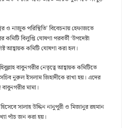
্থির ও নাজুক পরিস্থিতি’ বিবেচনায় হেফাজতে
 কমিটি বিলুপ্তি ঘোষণা পরবর্তী ‘উপদেষ্টা
শিষ্ট আহ্বায়ক কমিটি ঘোষণা করা হল।
িবুল্লাহ বাবুনগরীর নেতৃত্বে আহ্বায়ক কমিটিতে
াসচিব নুরুল ইসলাম জিহাদীকে রাখা হয়। এদের
ইদ বাবুনগরীর মামা।
য হিসেবে সালাহ উদ্দিন নানুপুরী ও মিজানুর রহমান
খ্যা পাঁচ জন করা হয়।