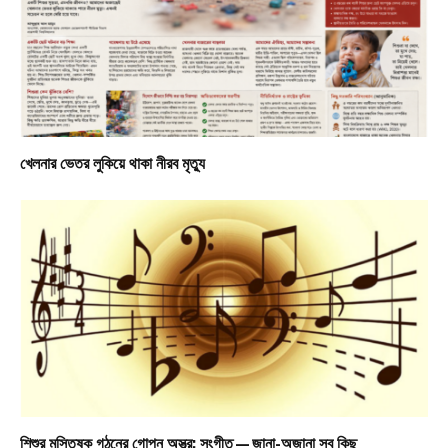
খেলনার ভেতর লুকিয়ে থাকা নীরব মৃত্যু
শিশুর মস্তিষ্ক গঠনের গোপন অস্ত্র: সংগীত—জানা-অজানা সব কিছু