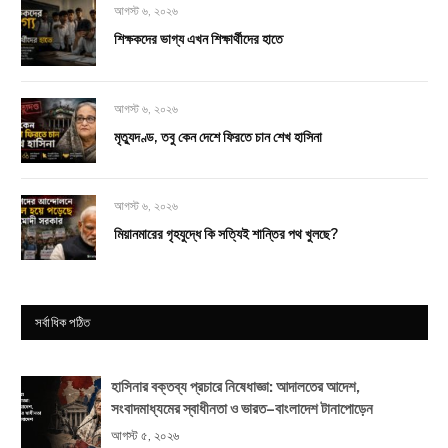
আগস্ট ৬, ২০২৬
শিক্ষকদের ভাগ্য এখন শিক্ষার্থীদের হাতে
আগস্ট ৬, ২০২৬
মৃত্যুদণ্ড, তবু কেন দেশে ফিরতে চান শেখ হাসিনা
আগস্ট ৬, ২০২৬
মিয়ানমারের গৃহযুদ্ধে কি সত্যিই শান্তির পথ খুলছে?
সর্বাধিক পঠিত
হাসিনার বক্তব্য প্রচারে নিষেধাজ্ঞা: আদালতের আদেশ,
সংবাদমাধ্যমের স্বাধীনতা ও ভারত–বাংলাদেশ টানাপোড়েন
আগস্ট ৫, ২০২৬