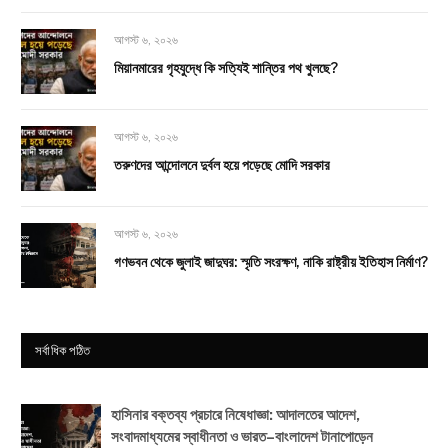
আগস্ট ৬, ২০২৬
মিয়ানমারের গৃহযুদ্ধে কি সত্যিই শান্তির পথ খুলছে?
আগস্ট ৬, ২০২৬
তরুণদের আন্দোলনে দুর্বল হয়ে পড়েছে মোদি সরকার
আগস্ট ৬, ২০২৬
গণভবন থেকে জুলাই জাদুঘর: স্মৃতি সংরক্ষণ, নাকি রাষ্ট্রীয় ইতিহাস নির্মাণ?
সর্বাধিক পঠিত
হাসিনার বক্তব্য প্রচারে নিষেধাজ্ঞা: আদালতের আদেশ,
সংবাদমাধ্যমের স্বাধীনতা ও ভারত–বাংলাদেশ টানাপোড়েন