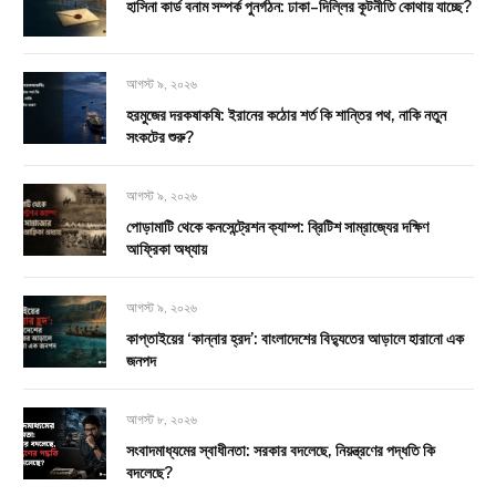
হাসিনা কার্ড বনাম সম্পর্ক পুনর্গঠন: ঢাকা–দিল্লির কূটনীতি কোথায় যাচ্ছে?
আগস্ট ৯, ২০২৬
হরমুজের দরকষাকষি: ইরানের কঠোর শর্ত কি শান্তির পথ, নাকি নতুন
সংকটের শুরু?
আগস্ট ৯, ২০২৬
পোড়ামাটি থেকে কনসেন্ট্রেশন ক্যাম্প: ব্রিটিশ সাম্রাজ্যের দক্ষিণ
আফ্রিকা অধ্যায়
আগস্ট ৯, ২০২৬
কাপ্তাইয়ের ‘কান্নার হ্রদ’: বাংলাদেশের বিদ্যুতের আড়ালে হারানো এক
জনপদ
আগস্ট ৮, ২০২৬
সংবাদমাধ্যমের স্বাধীনতা: সরকার বদলেছে, নিয়ন্ত্রণের পদ্ধতি কি
বদলেছে?