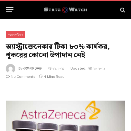
করোনাভাইরাস
অ্যাস্ট্রাজেনেকার টিকা ৮০% কার্যকর,
শূকরের কোনো উপাদান নেই
By
স্টেটওয়াচ ডেস্ক
মার্চ ২২, ২০২১
Updated:
মার্চ ২৩, ২০২১
No Comments
4 Mins Read