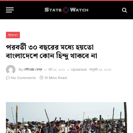
বিশ্লেষণ
পরবর্তী ৩০ বছরের মধ্যে হয়তো
বাংলাদেশে কোন হিন্দু থাকবে না
By
স্টেটওয়াচ ডেস্ক
মার্চ ১৮, ২০২১
Updated:
জানুয়ারি ২৫, ২০২৩
No Comments
10 Mins Read