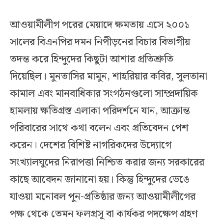
আওয়ামীলীগ পরের মেয়াদে ক্ষমতায় এসে ২০০১
সালের বিএনপির দমন নিপীড়নের বিচার বিভাগীয়
তদন্ত করে হিন্দুদের কিছুটা আশার প্রতিশ্রুতি
দিয়েছিল। মুনতাসির মামুন, শাহরিয়ার কবির, সুলতানা
কামাল এবং মানবাধিকার সংগঠনগুলো সাম্প্রদায়িক
হামলায় ক্ষতিগ্রস্ত এলাকা পরিদর্শনে যান, আক্রান্ত
পরিবারের সাথে কথা বলেন এবং প্রতিবেদন পেশ
করেন। দেশের বিশিষ্ট নাগরিকদের উদ্যোগে
সংখ্যালঘুদের নিরাপত্তা নিশ্চিত করার জন্য সরকারের
কাছে আবেদন জানানো হয়। কিন্তু হিন্দুদের ভেঙে
যাওয়া মনোবল পুন-প্রতিষ্ঠার জন্য আওয়ামীলীগের
পক্ষ থেকে তেমন ফলপ্রসূ বা কার্যকর পদক্ষেপ গ্রহণ