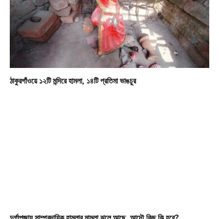
ঠাকুরগাঁওয়ে ১২টি মন্দিরে হামলা, ১৪টি প্রতিমা ভাঙচুর
দুর্গাপূজায় সাম্প্রদায়িক হামলার মামলা ঝুলে আছে, আদৌ কিছু কি হবে?