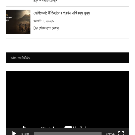
By
অর্থনীতি ডেস্ক
মেগিড্ডো: ইতিহাসের প্রথম নথিবদ্ধ যুদ্ধ
আগস্ট ১, ২০২৬
By
স্টেটওয়াচ ডেস্ক
আজকের ভিডিও
Video
Player
00:00
09:54