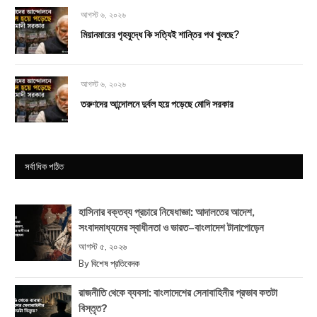
আগস্ট ৬, ২০২৬
মিয়ানমারের গৃহযুদ্ধে কি সত্যিই শান্তির পথ খুলছে?
আগস্ট ৬, ২০২৬
তরুণদের আন্দোলনে দুর্বল হয়ে পড়েছে মোদি সরকার
সর্বাধিক পঠিত
হাসিনার বক্তব্য প্রচারে নিষেধাজ্ঞা: আদালতের আদেশ,
সংবাদমাধ্যমের স্বাধীনতা ও ভারত–বাংলাদেশ টানাপোড়েন
আগস্ট ৫, ২০২৬
By
বিশেষ প্রতিবেদক
রাজনীতি থেকে ব্যবসা: বাংলাদেশের সেনাবাহিনীর প্রভাব কতটা
বিস্তৃত?