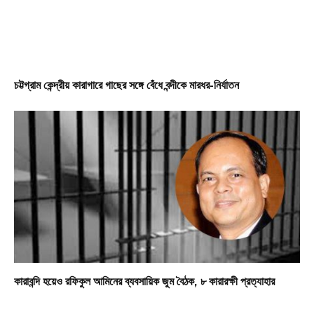
চট্টগ্রাম কেন্দ্রীয় কারাগারে গাছের সঙ্গে বেঁধে বন্দীকে মারধর-নির্যাতন
কারাবন্দি হয়েও রফিকুল আমিনের ব্যবসায়িক জুম বৈঠক, ৮ কারারক্ষী প্রত্যাহার