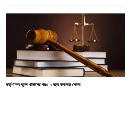
কর্তৃপক্ষের ভুলে খালাসের পরও ৭ বছর কনডেম সেলে!