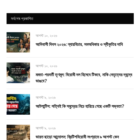
সর্বশেষ প্রকাশিত
আগস্ট ১০, ২০২৬
আদিবাসী দিবস ২০২৬: ন্যায়বিচার, সমঅধিকার ও স্বীকৃতির দাবি
আগস্ট ১০, ২০২৬
মমতা-পরবর্তী তৃণমূল: বিরোধী দল হিসেবে টিকবে, নাকি নেতৃত্বের দ্বন্দ্বে
ভাঙবে?
আগস্ট ৯, ২০২৬
আটলান্টিস: সত্যিই কি সমুদ্রের নিচে হারিয়ে গেছে একটি সভ্যতা?
আগস্ট ৯, ২০২৬
ভারত ছাড়ো আন্দোলন: ব্রিটিশবিরোধী সংগ্রামে ৯ আগস্ট কেন