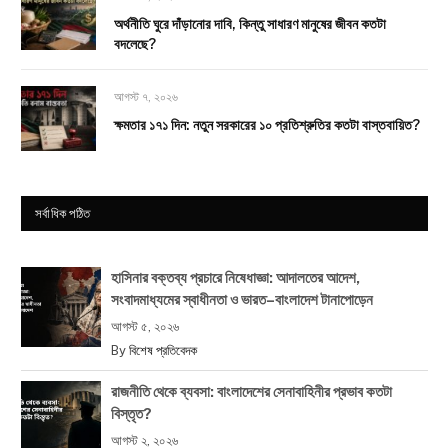
অর্থনীতি ঘুরে দাঁড়ানোর দাবি, কিন্তু সাধারণ মানুষের জীবন কতটা
বদলেছে?
আগস্ট ৭, ২০২৬
ক্ষমতার ১৭১ দিন: নতুন সরকারের ১০ প্রতিশ্রুতির কতটা বাস্তবায়িত?
সর্বাধিক পঠিত
হাসিনার বক্তব্য প্রচারে নিষেধাজ্ঞা: আদালতের আদেশ,
সংবাদমাধ্যমের স্বাধীনতা ও ভারত–বাংলাদেশ টানাপোড়েন
আগস্ট ৫, ২০২৬
By
বিশেষ প্রতিবেদক
রাজনীতি থেকে ব্যবসা: বাংলাদেশের সেনাবাহিনীর প্রভাব কতটা
বিস্তৃত?
আগস্ট ২, ২০২৬