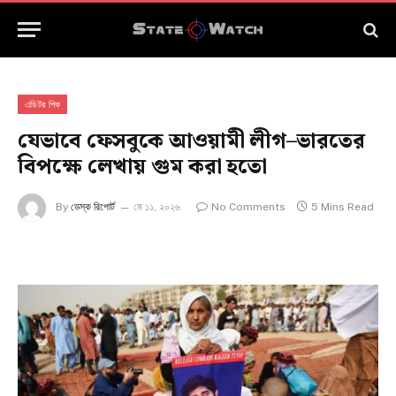
এডিটর পিক
যেভাবে ফেসবুকে আওয়ামী লীগ–ভারতের
বিপক্ষে লেখায় গুম করা হতো
By
ডেস্ক রিপোর্ট
মে ১১, ২০২৬
No Comments
5 Mins Read