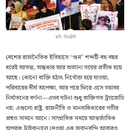
ছবি: ডিডব্লিউ
দেশের রাজনৈতিক ইতিহাসে “গুম” শব্দটি বহু বছর
ধরেই আতঙ্ক, অন্ধকার আর অজানা ভয়ের প্রতীক হয়ে
আছে। কোনো ব্যক্তি হঠাৎ নিখোঁজ হয়ে যাওয়া,
পরিবারের দীর্ঘ অপেক্ষা, আর পরে ফিরে এসে ভয়াবহ
নির্যাতনের বর্ণনা—এসব ঘটনা শুধু ব্যক্তিগত ট্র্যাজেডি
নয়; এগুলো রাষ্ট্র, রাজনীতি ও মানবাধিকারের গভীর
প্রশ্নও সামনে আনে। সাম্প্রতিক সময়ে আন্তর্জাতিক
অপরাধ ট্রাইব্যুনালে দেওয়া এক জবানবন্দি আবারও