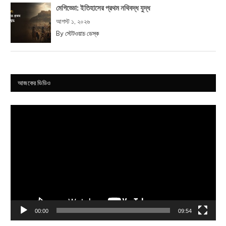
মেগিড্ডো: ইতিহাসের প্রথম নথিবদ্ধ যুদ্ধ
আগস্ট ১, ২০২৬
By
স্টেটওয়াচ ডেস্ক
আজকের ভিডিও
Video
Player
00:00
09:54