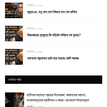
আগস্ট ৬, ২০২৬
মৃত্যুদণ্ড, তবু কেন দেশে ফিরতে চান শেখ হাসিনা
আগস্ট ৬, ২০২৬
মিয়ানমারের গৃহযুদ্ধে কি সত্যিই শান্তির পথ খুলছে?
আগস্ট ৬, ২০২৬
তরুণদের আন্দোলনে দুর্বল হয়ে পড়েছে মোদি সরকার
সর্বাধিক পঠিত
হাসিনার বক্তব্য প্রচারে নিষেধাজ্ঞা: আদালতের আদেশ,
সংবাদমাধ্যমের স্বাধীনতা ও ভারত–বাংলাদেশ টানাপোড়েন
আগস্ট ৫, ২০২৬