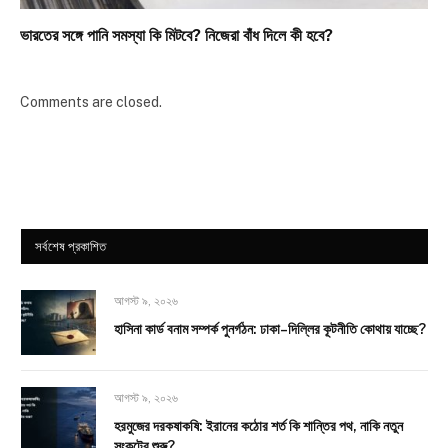
ভারতের সঙ্গে পানি সমস্যা কি মিটবে? নিজেরা বাঁধ দিলে কী হবে?
Comments are closed.
সর্বশেষ প্রকাশিত
আগস্ট ৯, ২০২৬
হাসিনা কার্ড বনাম সম্পর্ক পুনর্গঠন: ঢাকা–দিল্লির কূটনীতি কোথায় যাচ্ছে?
আগস্ট ৯, ২০২৬
হরমুজের দরকষাকষি: ইরানের কঠোর শর্ত কি শান্তির পথ, নাকি নতুন
সংকটের শুরু?