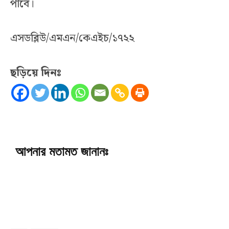
পাবে।
এসডব্লিউ/এমএন/কেএইচ/১৭২২
ছড়িয়ে দিনঃ
আপনার মতামত জানানঃ