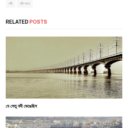
নদী
নদী দখল
RELATED
POSTS
যে সেতু নদী ভেঙেছিল