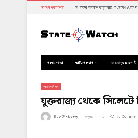
সর্বশেষ প্রকাশিত
আগস্টের আকাশে উল্কাবৃষ্টি: বাংলাদেশ থেকে 
প্রধান পাতা
আইনপ্রয়োগ
আক্রান্ত জনগোষ্ঠী
করোনাভাইরাস
যুক্তরাজ্য থেকে সিলেটে
By
স্টেটওয়াচ ডেস্ক
জানুয়ারি ১, ২০২১
No Commen