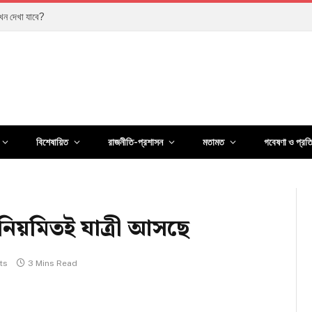
কখন দেখা যাবে?
বিশেষায়িত
রাজনীতি-প্রশাসন
মতামত
গবেষণা ও প্রত
 নিয়মিতই যাত্রী আসছে
ts
3 Mins Read