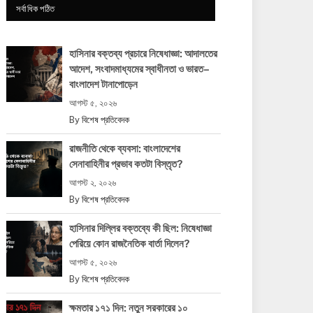
সর্বাধিক পঠিত
হাসিনার বক্তব্য প্রচারে নিষেধাজ্ঞা: আদালতের
আদেশ, সংবাদমাধ্যমের স্বাধীনতা ও ভারত–
বাংলাদেশ টানাপোড়েন
আগস্ট ৫, ২০২৬
By
বিশেষ প্রতিবেদক
রাজনীতি থেকে ব্যবসা: বাংলাদেশের
সেনাবাহিনীর প্রভাব কতটা বিস্তৃত?
আগস্ট ২, ২০২৬
By
বিশেষ প্রতিবেদক
হাসিনার দিল্লির বক্তব্যে কী ছিল: নিষেধাজ্ঞা
পেরিয়ে কোন রাজনৈতিক বার্তা দিলেন?
আগস্ট ৫, ২০২৬
By
বিশেষ প্রতিবেদক
ক্ষমতার ১৭১ দিন: নতুন সরকারের ১০