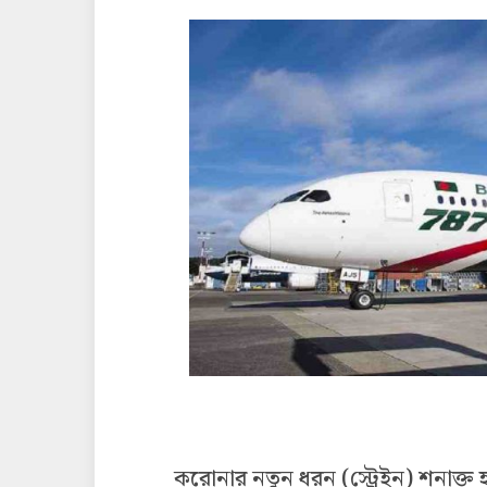
করোনার নতুন ধরন (স্ট্রেইন) শনাক্ত হও