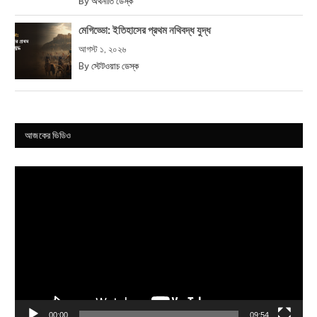
By
অর্থনীতি ডেস্ক
মেগিড্ডো: ইতিহাসের প্রথম নথিবদ্ধ যুদ্ধ
আগস্ট ১, ২০২৬
By
স্টেটওয়াচ ডেস্ক
আজকের ভিডিও
Video
Player
00:00
09:54