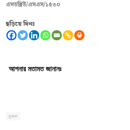
এসডব্লিউ/এসএস/১৫৩০
ছড়িয়ে দিনঃ
আপনার মতামত জানানঃ
সুন্দরবন