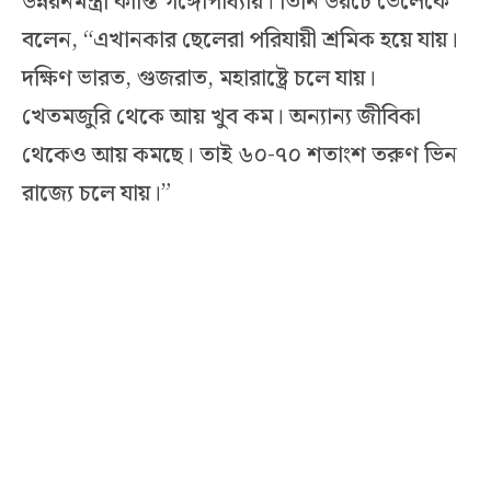
উন্নয়নমন্ত্রী কান্তি গঙ্গোপাধ্যায়। তিনি ডয়চে ভেলেকে
বলেন, “এখানকার ছেলেরা পরিযায়ী শ্রমিক হয়ে যায়।
দক্ষিণ ভারত, গুজরাত, মহারাষ্ট্রে চলে যায়।
খেতমজুরি থেকে আয় খুব কম। অন্যান্য জীবিকা
থেকেও আয় কমছে। তাই ৬০-৭০ শতাংশ তরুণ ভিন
রাজ্যে চলে যায়।”