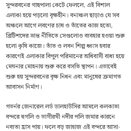
সুন্দরবনের গাছপালা কেটে ফেললে, এই বিশাল
এলাকা হয়ে পড়লো বৃক্ষহীন। বনাঞ্চল ছাড়াও যে সব
অঞ্চলে আগে লবণের চাষ ও তাঁতের কাজ হতো,
ব্রিটিশদের ভ্রান্ত নীতিতে সেগুলোও ব্যবহার হওয়া শুরু
হলো কৃষি কাজে। তাঁত ও লবন শিল্প ধ্বংস হবার
কারণেই এলাকার বিপুল পরিমানের অধিবাসী বাধ্য হয়ে
মেঘনার মোহনায় শুরু করে বসতি স্থাপন। এভাবেই
শুরু হয় সুন্দরবনের বৃক্ষ নিধন এবং মানুষের ক্রমাগত
আবাসন নির্মাণ।
গভর্নর জেনারেল লর্ড ডালহাউসির আমলে কলকাতা
বন্দরে হুগলি ও ভাগীরথী নদীর পলি জমার কারনে
নব্যতা হ্রাস পায়। ফলে বড় জাহাজ এই বন্দরে আসা-