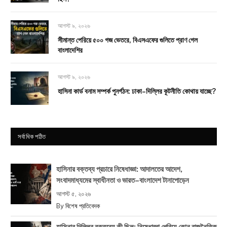
আগস্ট ৯, ২০২৬
সীমান্ত পেরিয়ে ৫০০ গজ ভেতরে, বিএসএফের গুলিতে প্রাণ গেল
বাংলাদেশির
আগস্ট ৯, ২০২৬
হাসিনা কার্ড বনাম সম্পর্ক পুনর্গঠন: ঢাকা–দিল্লির কূটনীতি কোথায় যাচ্ছে?
সর্বাধিক পঠিত
হাসিনার বক্তব্য প্রচারে নিষেধাজ্ঞা: আদালতের আদেশ,
সংবাদমাধ্যমের স্বাধীনতা ও ভারত–বাংলাদেশ টানাপোড়েন
আগস্ট ৫, ২০২৬
By
বিশেষ প্রতিবেদক
হাসিনার দিল্লির বক্তব্যে কী ছিল: নিষেধাজ্ঞা পেরিয়ে কোন রাজনৈতিক