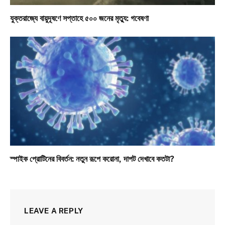
যুক্তরাজ্যে বায়ুদূষণে সপ্তাহে ৫০০ জনের মৃত্যু: গবেষণা
স্পাইক প্রোটিনের বিবর্তন: নতুন রূপে করোনা, দাপট দেখাবে কতটা?
LEAVE A REPLY