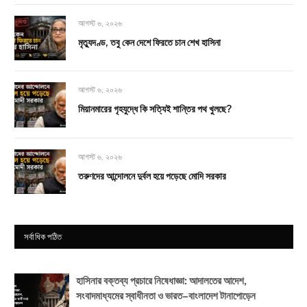
আগস্ট ৬, ২০২৬
মৃত্যুদণ্ড, তবু কেন দেশে ফিরতে চান শেখ হাসিনা
আগস্ট ৬, ২০২৬
মিয়ানমারের গৃহযুদ্ধে কি সত্যিই শান্তির পথ খুলছে?
আগস্ট ৬, ২০২৬
তরুণদের আন্দোলনে দুর্বল হয়ে পড়েছে মোদি সরকার
সর্বাধিক পঠিত
হাসিনার বক্তব্য প্রচারে নিষেধাজ্ঞা: আদালতের আদেশ,
সংবাদমাধ্যমের স্বাধীনতা ও ভারত–বাংলাদেশ টানাপোড়েন