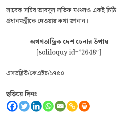
সাবেক সচিব আবদুল লতিফ মণ্ডলও একই চিঠি
প্রধানমন্ত্রীকে দেওয়ার কথা জানান।
অগণতান্ত্রিক দেশ চেনার উপায়
[soliloquy id=”2648″]
এসডব্লিউ/কেএইচ/১৭৫০
ছড়িয়ে দিনঃ