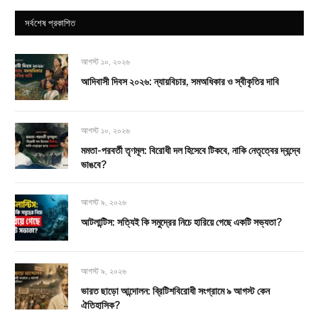
সর্বশেষ প্রকাশিত
আগস্ট ১০, ২০২৬
আদিবাসী দিবস ২০২৬: ন্যায়বিচার, সমঅধিকার ও স্বীকৃতির দাবি
আগস্ট ১০, ২০২৬
মমতা-পরবর্তী তৃণমূল: বিরোধী দল হিসেবে টিকবে, নাকি নেতৃত্বের দ্বন্দ্বে
ভাঙবে?
আগস্ট ৯, ২০২৬
আটলান্টিস: সত্যিই কি সমুদ্রের নিচে হারিয়ে গেছে একটি সভ্যতা?
আগস্ট ৯, ২০২৬
ভারত ছাড়ো আন্দোলন: ব্রিটিশবিরোধী সংগ্রামে ৯ আগস্ট কেন
ঐতিহাসিক?