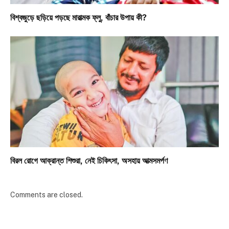
বিশ্বজুড়ে ছড়িয়ে পড়ছে মারাত্মক ফ্লু, বাঁচার উপায় কী?
বিরল রোগে আক্রান্ত শিশুরা, নেই চিকিৎসা, অসহায় আত্মসমর্পণ
Comments are closed.