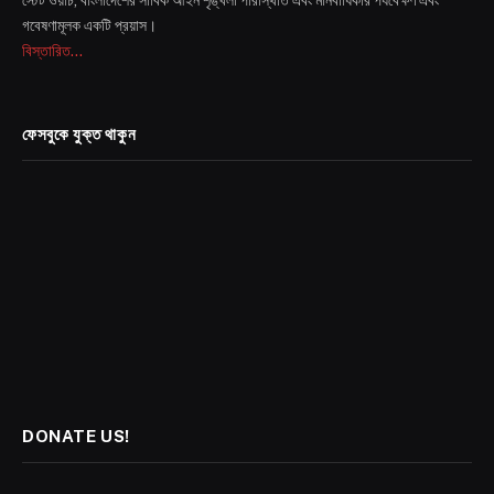
স্টেট ওয়াচ, বাংলাদেশের সার্বিক আইন শৃঙ্খলা পরিস্থিতি এবং মানবাধিকার পর্যবেক্ষণ এবং
গবেষণামূলক একটি প্রয়াস।
বিস্তারিত...
ফেসবুকে যুক্ত থাকুন
DONATE US!