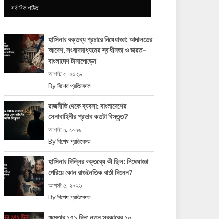
সর্বাধিক পঠিত
হাসিনার বক্তব্য প্রচারে নিষেধাজ্ঞা: আদালতের
আদেশ, সংবাদমাধ্যমের স্বাধীনতা ও ভারত–
বাংলাদেশ টানাপোড়েন
আগস্ট ৫, ২০২৬
By
বিশেষ প্রতিবেদক
রাজনীতি থেকে ব্যবসা: বাংলাদেশের
সেনাবাহিনীর প্রভাব কতটা বিস্তৃত?
আগস্ট ২, ২০২৬
By
বিশেষ প্রতিবেদক
হাসিনার দিল্লির বক্তব্যে কী ছিল: নিষেধাজ্ঞা
পেরিয়ে কোন রাজনৈতিক বার্তা দিলেন?
আগস্ট ৫, ২০২৬
By
বিশেষ প্রতিবেদক
ক্ষমতার ১৭১ দিন: নতুন সরকারের ১০