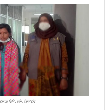
্যালয়ে তিথি। ছবি: সিআইডি