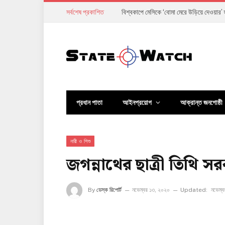
সর্বশেষ প্রকাশিত
ভারতে আওয়ামী লীগের নেতারা দুই বছর কী ক
প্রধান পাতা
আইনপ্রয়োগ
আক্রান্ত জনগোষ্ঠী
নারী ও শিশু
জগন্নাথের ছাত্রী তিথি স
By
ডেস্ক রিপোর্ট
নভেম্বর ১৩, ২০২০
Updated:
নভেম্