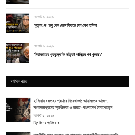
আগস্ট ৬, ২০২৬
মৃত্যুদণ্ড, তবু কেন দেশে ফিরতে চান শেখ হাসিনা
আগস্ট ৬, ২০২৬
মিয়ানমারের গৃহযুদ্ধে কি সত্যিই শান্তির পথ খুলছে?
সর্বাধিক পঠিত
হাসিনার বক্তব্য প্রচারে নিষেধাজ্ঞা: আদালতের আদেশ,
সংবাদমাধ্যমের স্বাধীনতা ও ভারত–বাংলাদেশ টানাপোড়েন
আগস্ট ৫, ২০২৬
By
বিশেষ প্রতিবেদক