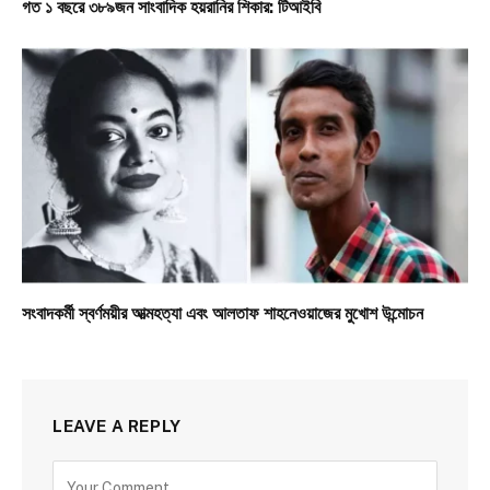
গত ১ বছরে ৩৮৯জন সাংবাদিক হয়রানির শিকার: টিআইবি
সংবাদকর্মী স্বর্ণময়ীর আত্মহত্যা এবং আলতাফ শাহনেওয়াজের মুখোশ উন্মোচন
LEAVE A REPLY