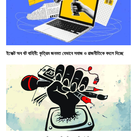
ইফেক্ট অব বট বাহিনী: কৃত্রিম জনমত যেভাবে সমাজ ও রাজনীতিকে বদলে দিচ্ছে