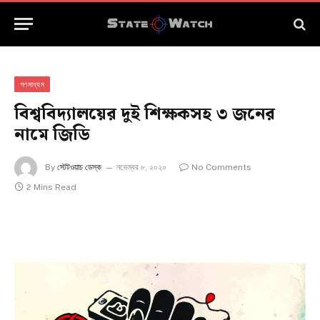
গণমাধ্যম
বিশ্ববিদ্যালয়ের দুই শিক্ষকসহ ৩ জনের
নামে জিডি
By
স্টেটওয়াচ ডেস্ক
নভেম্বর ৮, ২০২০
No Comments
2 Mins Read