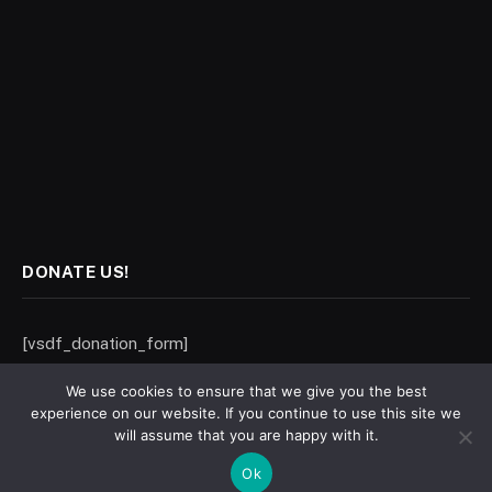
DONATE US!
[vsdf_donation_form]
We use cookies to ensure that we give you the best
experience on our website. If you continue to use this site we
will assume that you are happy with it.
statewatch.net (Karigor Media Network), Hamburg, Germany. Email:
Ok
statewatch.sa@gmail.com © ২০২৬ State Watch. Designed by
@
.