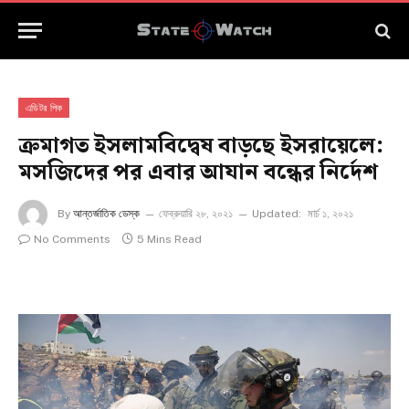
এডিটর পিক
ক্রমাগত ইসলামবিদ্বেষ বাড়ছে ইসরায়েলে:
মসজিদের পর এবার আযান বন্ধের নির্দেশ
By
আন্তর্জাতিক ডেস্ক
ফেব্রুয়ারি ২৮, ২০২১
Updated:
মার্চ ১, ২০২১
No Comments
5 Mins Read